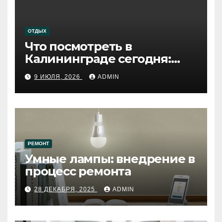
ОТДЫХ
Что посмотреть в
Калининграде сегодня:
путеводитель по самому
9 ИЮЛЯ, 2026
ADMIN
западному городу России
РЕМОНТ
Умные лампы: внедрение в
процесс ремонта
28 ДЕКАБРЯ, 2025
ADMIN