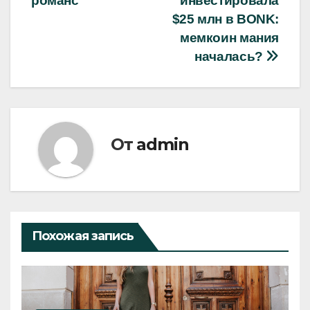
романс
инвестировала
по
$25 млн в BONK:
записям
мемкоин мания
началась?
От
admin
Похожая запись