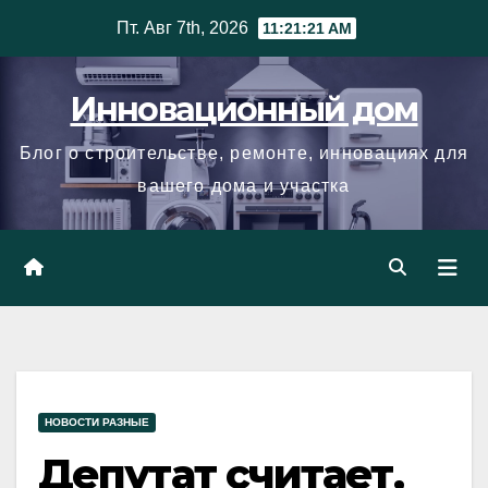
Skip
Пт. Авг 7th, 2026
11:21:22 AM
to
content
Инновационный дом
Блог о строительстве, ремонте, инновациях для
вашего дома и участка
НОВОСТИ РАЗНЫЕ
Депутат считает,