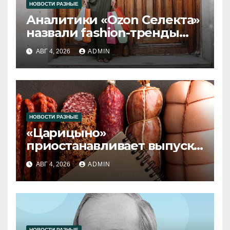
НОВОСТИ РАЗНЫЕ
Аналитики «Ozon Селекта»
назвали fashion-тренды
2026 года
АВГ 4, 2026
ADMIN
НОВОСТИ РАЗНЫЕ
«Царицыно»
приостанавливает выпуск
продукции
АВГ 4, 2026
ADMIN
НОВОСТИ РАЗНЫЕ