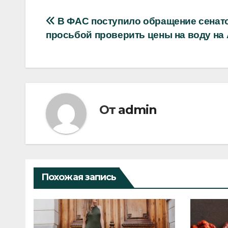
Навигация
В ФАС поступило обращение сенато
просьбой проверить цены на воду на
по
записям
От
admin
Похожая запись