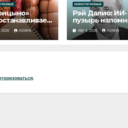
 РАЗНЫЕ
НОВОСТИ РАЗНЫЕ
рицыно»
Рэй Далио: ИИ-
останавливает
пузырь напомн
уск продукции
1929 и 2000 год
, 2026
ADMIN
АВГ 4, 2026
ADMIN
вторизоваться
.