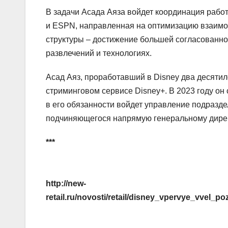
В задачи Асада Аяза войдет координация работы
и ESPN, направленная на оптимизацию взаимо
структуры – достижение большей согласованно
развлечений и технологиях.
Асад Аяз, проработавший в Disney два десятилет
стриминговом сервисе Disney+. В 2023 году он
в его обязанности войдет управление подразде
подчиняющегося напрямую генеральному дирек
***
http://new-
retail.ru/novosti/retail/disney_vpervye_vvel_