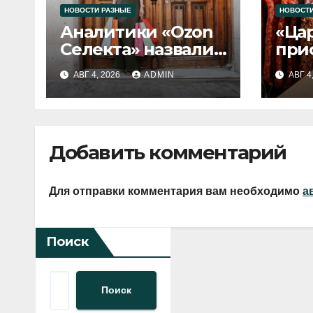
НОВОСТИ РАЗНЫЕ
НОВОСТИ
Аналитики «Ozon
«Ца
Селекта» назвали
при
fashion-тренды
вып
АВГ 4, 2026
ADMIN
АВГ 4
2026 года
Добавить комментарий
Для отправки комментария вам необходимо
а
Поиск
Поиск