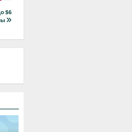
до $6
ны