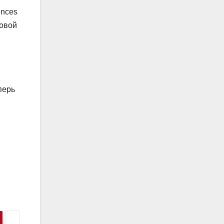
ences
новой
перь