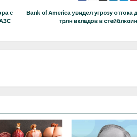
ра с
Bank of America увидел угрозу оттока 
 АЗС
трлн вкладов в стейблкои