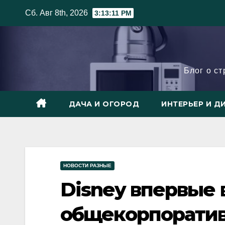
Skip
Сб. Авг 8th, 2026
3:13:13 PM
to
content
Блог о с
ДАЧА И ОГОРОД
ИНТЕРЬЕР И Д
НОВОСТИ РАЗНЫЕ
Disney впервые
общекорпоратив