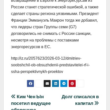
возвращение в Европе к энергоресурсам из
России станет стратегической ошибкой, а также
сделает страны региона уязвимыми. Президент
Франции Эммануэль Макрон тогда же добавил,
что лидеры стран Группы семи (G7)
договорились не снимать с России санкции,
несмотря на проблемы с поставками
энергоресурсов в ЕС.
http://iz.ru/2057623/2026-03-12/dmitriev-
soobshchil-ob-obsuzhdenii-predstavitelei-rf-i-
ssha-perspektivnykh-proektov
Навигация
Ким Чен Ын
Долг списался в
посетил ведущее
капитал
по
оборонное