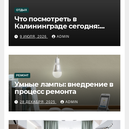
ОТДЫХ
Что посмотреть в
Калининграде сегодня:
путеводитель по самому
9 ИЮЛЯ, 2026
ADMIN
западному городу России
РЕМОНТ
Умные лампы: внедрение в
процесс ремонта
28 ДЕКАБРЯ, 2025
ADMIN