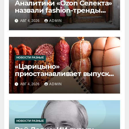
Аналитики «Ozon Селекта»
назвали fashion-тренды
2026 года
АВГ 4, 2026
ADMIN
НОВОСТИ РАЗНЫЕ
«Царицыно»
приостанавливает выпуск
продукции
АВГ 4, 2026
ADMIN
НОВОСТИ РАЗНЫЕ