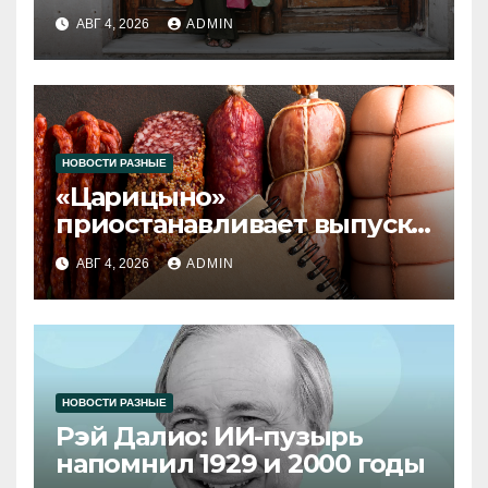
2026 года
АВГ 4, 2026
ADMIN
НОВОСТИ РАЗНЫЕ
«Царицыно»
приостанавливает выпуск
продукции
АВГ 4, 2026
ADMIN
НОВОСТИ РАЗНЫЕ
Рэй Далио: ИИ-пузырь
напомнил 1929 и 2000 годы