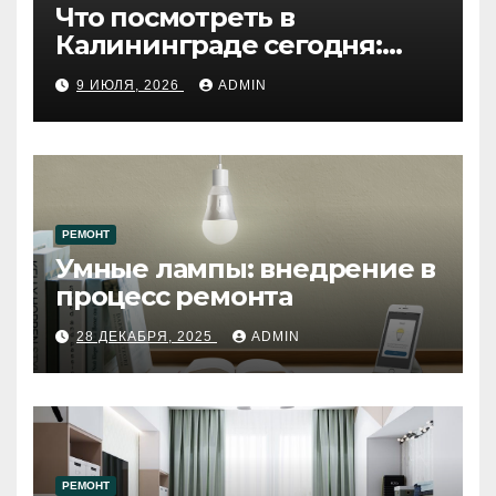
Что посмотреть в
Калининграде сегодня:
путеводитель по самому
9 ИЮЛЯ, 2026
ADMIN
западному городу России
РЕМОНТ
Умные лампы: внедрение в
процесс ремонта
28 ДЕКАБРЯ, 2025
ADMIN
РЕМОНТ