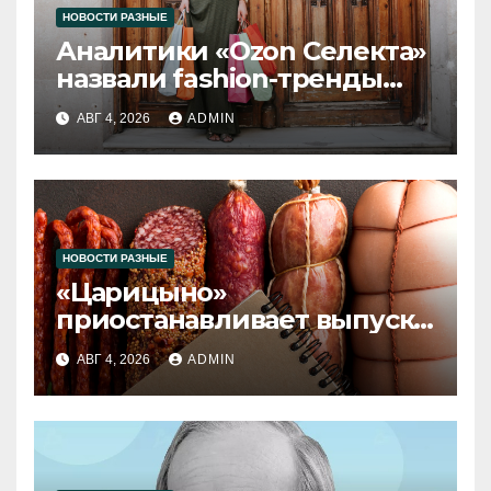
НОВОСТИ РАЗНЫЕ
Аналитики «Ozon Селекта»
назвали fashion-тренды
2026 года
АВГ 4, 2026
ADMIN
НОВОСТИ РАЗНЫЕ
«Царицыно»
приостанавливает выпуск
продукции
АВГ 4, 2026
ADMIN