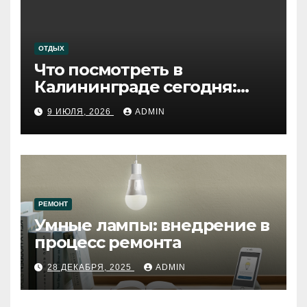
ОТДЫХ
Что посмотреть в
Калининграде сегодня:
путеводитель по самому
9 ИЮЛЯ, 2026
ADMIN
западному городу России
РЕМОНТ
Умные лампы: внедрение в
процесс ремонта
28 ДЕКАБРЯ, 2025
ADMIN