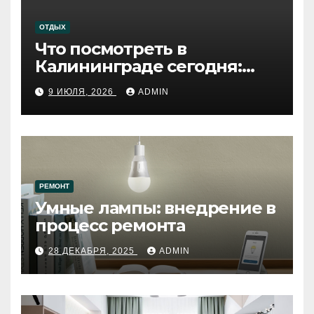
ОТДЫХ
Что посмотреть в
Калининграде сегодня:
путеводитель по самому
9 ИЮЛЯ, 2026
ADMIN
западному городу России
РЕМОНТ
Умные лампы: внедрение в
процесс ремонта
28 ДЕКАБРЯ, 2025
ADMIN