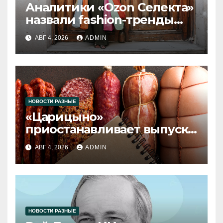
Аналитики «Ozon Селекта»
назвали fashion-тренды
2026 года
АВГ 4, 2026
ADMIN
НОВОСТИ РАЗНЫЕ
«Царицыно»
приостанавливает выпуск
продукции
АВГ 4, 2026
ADMIN
НОВОСТИ РАЗНЫЕ