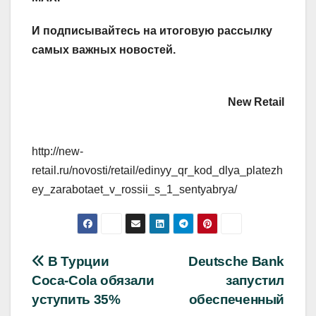
И
подписывайтесь
на итоговую рассылку
самых важных новостей.
New Retail
http://new-
retail.ru/novosti/retail/edinyy_qr_kod_dlya_platezh
ey_zarabotaet_v_rossii_s_1_sentyabrya/
Навигация
В Турции
Deutsche Bank
Coca‑Cola обязали
запустил
по
уступить 35%
обеспеченный