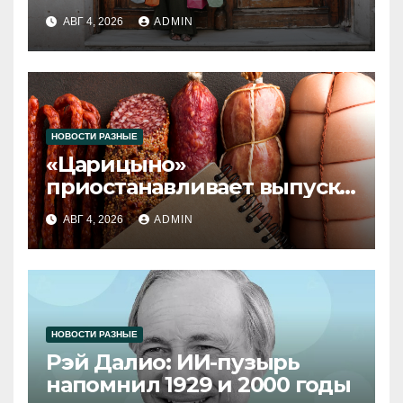
2026 года
АВГ 4, 2026
ADMIN
НОВОСТИ РАЗНЫЕ
«Царицыно»
приостанавливает выпуск
продукции
АВГ 4, 2026
ADMIN
НОВОСТИ РАЗНЫЕ
Рэй Далио: ИИ-пузырь
напомнил 1929 и 2000 годы