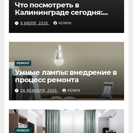
Что посмотреть в
Калининграде сегодня:
путеводитель по самому
9 ИЮЛЯ, 2026
ADMIN
западному городу России
РЕМОНТ
Умные лампы: внедрение в
процесс ремонта
28 ДЕКАБРЯ, 2025
ADMIN
РЕМОНТ