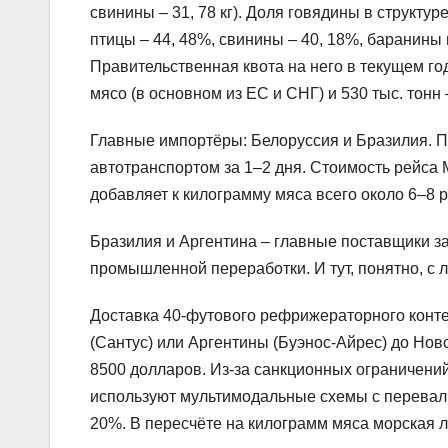
свинины – 31, 78 кг). Доля говядины в структу
птицы – 44, 48%, свинины – 40, 18%, баранины и
Правительственная квота на него в текущем год
мясо (в основном из ЕС и СНГ) и 530 тыс. тонн
Главные импортёры: Белоруссия и Бразилия. П
автотранспортом за 1–2 дня. Стоимость рейса 
добавляет к килограмму мяса всего около 6–8 р
Бразилия и Аргентина – главные поставщики з
промышленной переработки. И тут, понятно, с 
Доставка 40-футового рефрижераторного конте
(Сантус) или Аргентины (Буэнос-Айрес) до Нов
8500 долларов. Из-за санкционных ограничени
используют мультимодальные схемы с перевалко
20%. В пересчёте на килограмм мяса морская ло