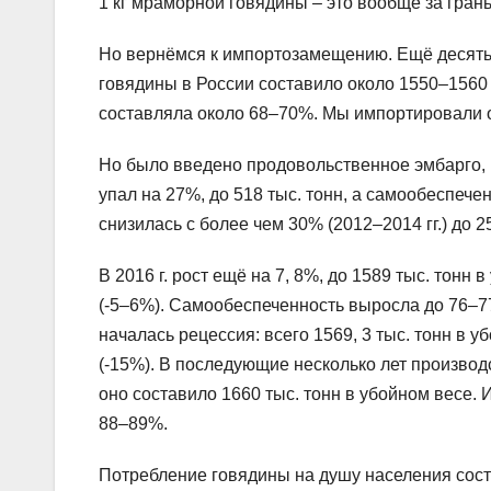
1 кг мраморной говядины – это вообще за гран
Но вернёмся к импортозамещению. Ещё десять 
говядины в России составило около 1550–1560
составляла около 68–70%. Мы импортировали ок
Но было введено продовольственное эмбарго, и 
упал на 27%, до 518 тыс. тонн, а самообеспеч
снизилась с более чем 30% (2012–2014 гг.) до 2
В 2016 г. рост ещё на 7, 8%, до 1589 тыс. тонн
(-5–6%). Самообеспеченность выросла до 76–77%
началась рецессия: всего 1569, 3 тыс. тонн в 
(-15%). В последующие несколько лет производ
оно составило 1660 тыс. тонн в убойном весе. 
88–89%.
Потребление говядины на душу населения состави