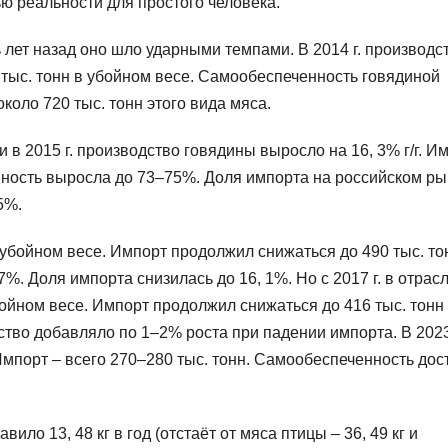
ью реальности для простого человека.
лет назад оно шло ударными темпами. В 2014 г. производс
 тыс. тонн в убойном весе. Самообеспеченность говядиной
оло 720 тыс. тонн этого вида мяса.
в 2015 г. производство говядины выросло на 16, 3% г/г. И
енность выросла до 73–75%. Доля импорта на российском ры
5%.
 в убойном весе. Импорт продолжил снижаться до 490 тыс. то
. Доля импорта снизилась до 16, 1%. Но с 2017 г. в отрас
убойном весе. Импорт продолжил снижаться до 416 тыс. тонн
ство добавляло по 1–2% роста при падении импорта. В 2023
Импорт – всего 270–280 тыс. тонн. Самообеспеченность дос
ло 13, 48 кг в год (отстаёт от мяса птицы – 36, 49 кг и