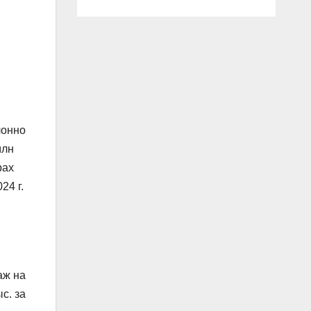
лонно
млн
рах
24 г.
аж на
с. за