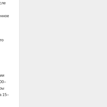
осле
ённое
то
лии
500–
ёры
а 15–