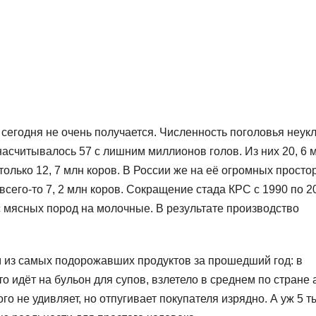
сегодня не очень получается. Численность поголовья неук
) насчитывалось 57 с лишним миллионов голов. Из них 20, 6 
и только 12, 7 млн коров. В России же на её огромных просто
 всего-то 7, 2 млн коров. Сокращение стада КРС с 1990 по 20
 мясных пород на молочные. В результате производство
м из самых подорожавших продуктов за прошедший год: в
что идёт на бульон для супов, взлетело в среднем по стране 
о не удивляет, но отпугивает покупателя изрядно. А уж 5 ты