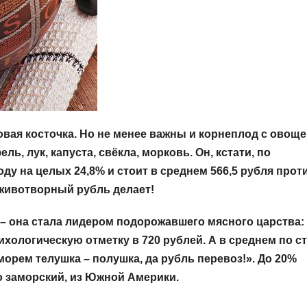
овая косточка. Но не менее важны и корнеплод с овоще
, лук, капуста, свёкла, морковь. Он, кстати, по
у на целых 24,8% и стоит в среднем 566,5 рубля прот
й животворный рубль делает!
– она стала лидером подорожавшего мясного царства:
сихологическую отметку в 720 рублей. А в среднем по с
морем телушка – полушка, да рубль перевоз!». До 20%
о заморский, из Южной Америки.