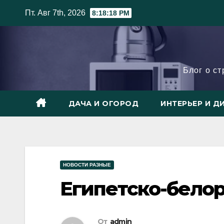
Skip
Пт. Авг 7th, 2026
8:18:19 PM
to
content
Блог о с
ДАЧА И ОГОРОД
ИНТЕРЬЕР И Д
НОВОСТИ РАЗНЫЕ
Египетско-бело
От
admin