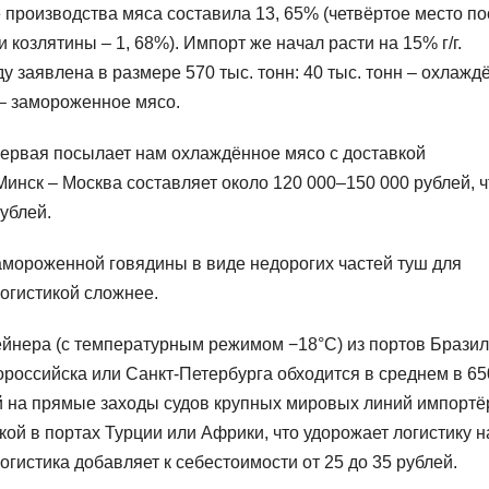
ре производства мяса составила 13, 65% (четвёртое место п
 козлятины – 1, 68%). Импорт же начал расти на 15% г/г.
у заявлена в размере 570 тыс. тонн: 40 тыс. тонн – охлажд
 – замороженное мясо.
ервая посылает нам охлаждённое мясо с доставкой
Минск – Москва составляет около 120 000–150 000 рублей, ч
ублей.
амороженной говядины в виде недорогих частей туш для
логистикой сложнее.
йнера (с температурным режимом −18°C) из портов Брази
ороссийска или Санкт-Петербурга обходится в среднем в 6
й на прямые заходы судов крупных мировых линий импорт
й в портах Турции или Африки, что удорожает логистику н
гистика добавляет к себестоимости от 25 до 35 рублей.