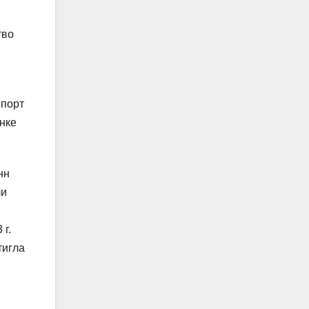
тво
мпорт
нке
нн
ли
 г.
тигла