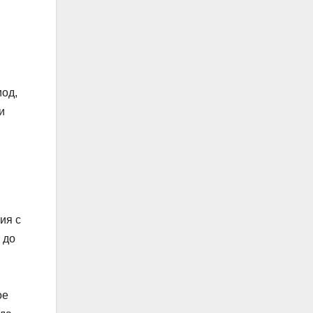
иод,
и
ия с
 до
ое