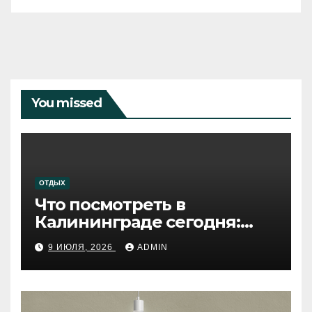
You missed
ОТДЫХ
Что посмотреть в
Калининграде сегодня:
путеводитель по самому
9 ИЮЛЯ, 2026
ADMIN
западному городу России