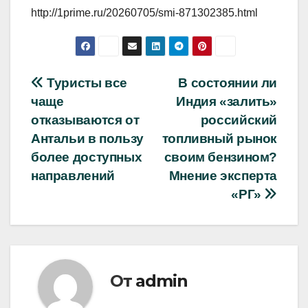
http://1prime.ru/20260705/smi-871302385.html
Навигация
Туристы все
В состоянии ли
чаще
Индия «залить»
по
отказываются от
российский
записям
Антальи в пользу
топливный рынок
более доступных
своим бензином?
направлений
Мнение эксперта
«РГ»
От
admin