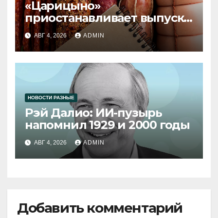
«Царицыно»
приостанавливает выпуск
продукции
АВГ 4, 2026
ADMIN
НОВОСТИ РАЗНЫЕ
Рэй Далио: ИИ-пузырь
напомнил 1929 и 2000 годы
АВГ 4, 2026
ADMIN
Добавить комментарий