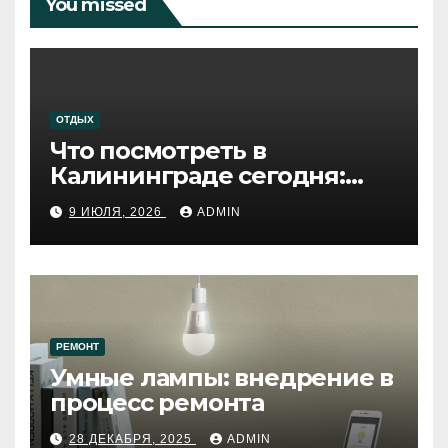
You missed
ОТДЫХ
Что посмотреть в
Калининграде сегодня:
путеводитель по самому
9 ИЮЛЯ, 2026
ADMIN
западному городу России
РЕМОНТ
Умные лампы: внедрение в
процесс ремонта
28 ДЕКАБРЯ, 2025
ADMIN