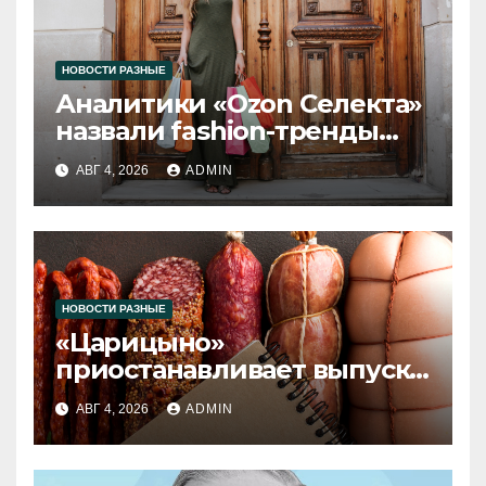
НОВОСТИ РАЗНЫЕ
Аналитики «Ozon Селекта»
назвали fashion-тренды
2026 года
АВГ 4, 2026
ADMIN
НОВОСТИ РАЗНЫЕ
«Царицыно»
приостанавливает выпуск
продукции
АВГ 4, 2026
ADMIN