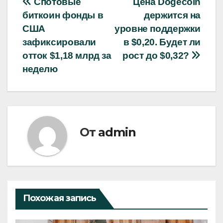
Навигация
Спотовые
Цена Dogecoin
биткоин фонды в
держится на
по
США
уровне поддержки
записям
зафиксировали
в $0,20. Будет ли
отток $1,18 млрд за
рост до $0,32?
неделю
От
admin
Похожая запись