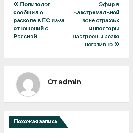
Навигация
Политолог
Эфир в
сообщил о
«экстремальной
по
расколе в ЕС из-за
зоне страха»:
записям
отношений с
инвесторы
Россией
настроены резко
негативно
От
admin
Похожая запись