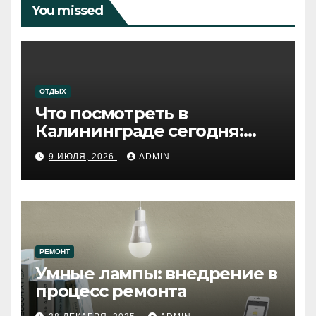
You missed
ОТДЫХ
Что посмотреть в
Калининграде сегодня:
путеводитель по самому
9 ИЮЛЯ, 2026
ADMIN
западному городу России
РЕМОНТ
Умные лампы: внедрение в
процесс ремонта