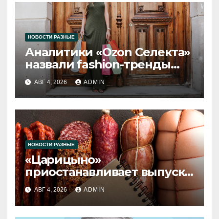
НОВОСТИ РАЗНЫЕ
Аналитики «Ozon Селекта»
назвали fashion-тренды
2026 года
АВГ 4, 2026
ADMIN
НОВОСТИ РАЗНЫЕ
«Царицыно»
приостанавливает выпуск
продукции
АВГ 4, 2026
ADMIN