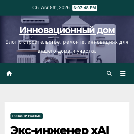
Skip
Сб. Авг 8th, 2026
6:07:48 PM
to
content
Инновационный дом
Блог о строительстве, ремонте, инновациях для
вашего дома и участка
НОВОСТИ РАЗНЫЕ
Экс-инженер xAI