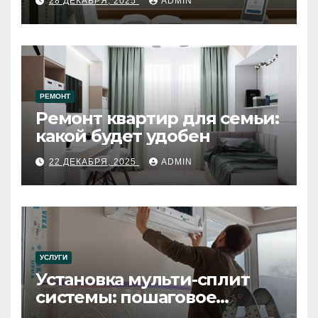
28 ДЕКАБРЯ, 2025
ADMIN
РЕМОНТ
Ремонт квартир для семьи:
какой будет удобен
22 ДЕКАБРЯ, 2025
ADMIN
УСЛУГИ
Установка мульти-сплит
системы: пошаговое
руководство