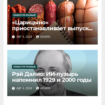
НОВОСТИ РАЗНЫЕ
«Царицыно»
приостанавливает выпуск
продукции
АВГ 4, 2026
ADMIN
НОВОСТИ РАЗНЫЕ
Рэй Далио: ИИ-пузырь
напомнил 1929 и 2000 годы
АВГ 4, 2026
ADMIN