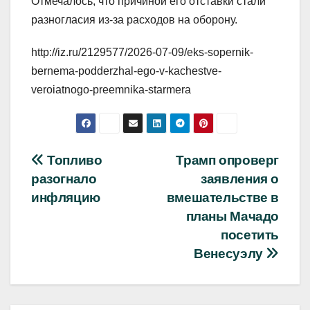
Отмечалось, что причиной его отставки стали
разногласия из-за расходов на оборону.
http://iz.ru/2129577/2026-07-09/eks-sopernik-
bernema-podderzhal-ego-v-kachestve-
veroiatnogo-preemnika-starmera
Навигация
Топливо
Трамп опроверг
разогнало
заявления о
по
инфляцию
вмешательстве в
записям
планы Мачадо
посетить
Венесуэлу