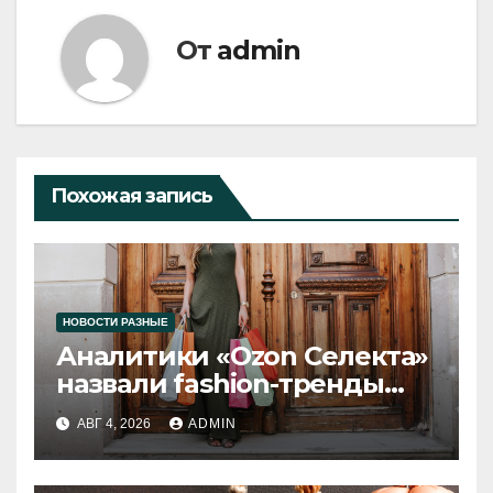
От
admin
Похожая запись
НОВОСТИ РАЗНЫЕ
Аналитики «Ozon Селекта»
назвали fashion-тренды
2026 года
АВГ 4, 2026
ADMIN