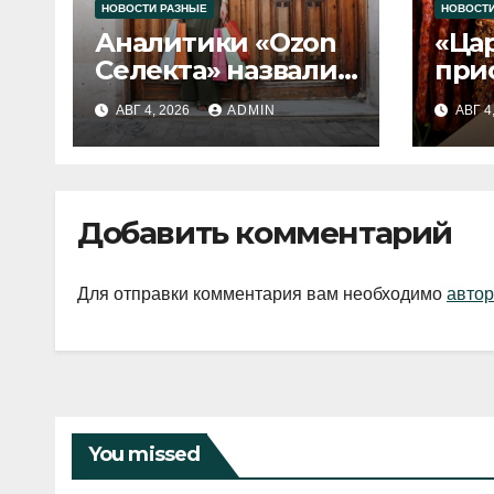
НОВОСТИ РАЗНЫЕ
НОВОСТИ
Аналитики «Ozon
«Ца
Селекта» назвали
при
fashion-тренды
вып
АВГ 4, 2026
ADMIN
АВГ 4
2026 года
Добавить комментарий
Для отправки комментария вам необходимо
автор
You missed