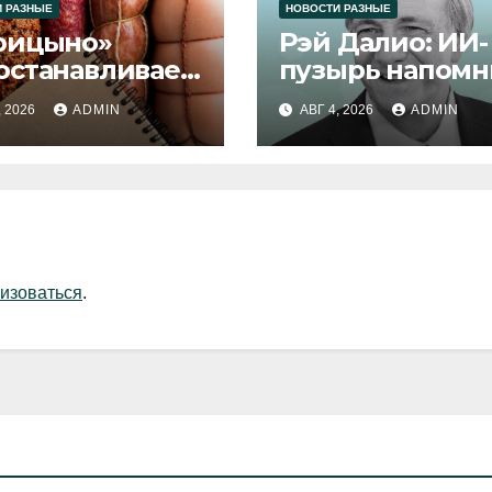
 РАЗНЫЕ
НОВОСТИ РАЗНЫЕ
рицыно»
Рэй Далио: ИИ-
останавливает
пузырь напомн
уск продукции
1929 и 2000 год
, 2026
ADMIN
АВГ 4, 2026
ADMIN
изоваться
.