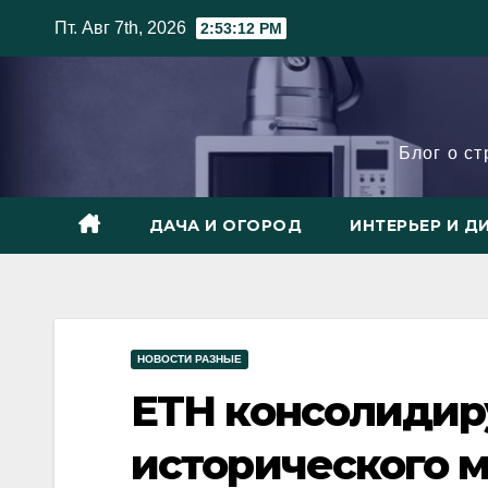
Skip
Пт. Авг 7th, 2026
2:53:14 PM
to
content
Блог о с
ДАЧА И ОГОРОД
ИНТЕРЬЕР И Д
НОВОСТИ РАЗНЫЕ
ETH консолидир
исторического 