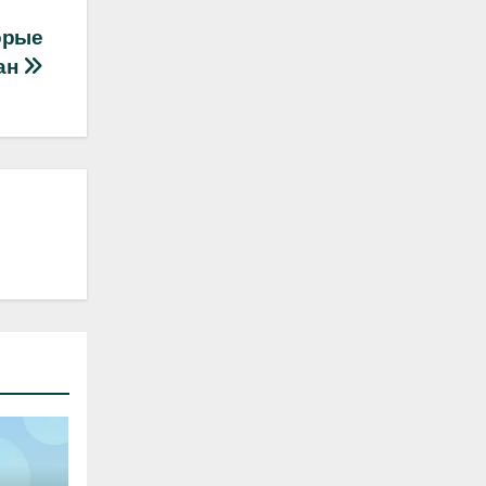
орые
ран