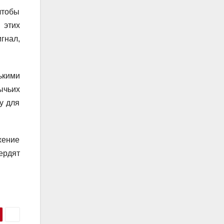
чтобы
 этих
гнал,
ькими
ычьих
у для
жение
ердят