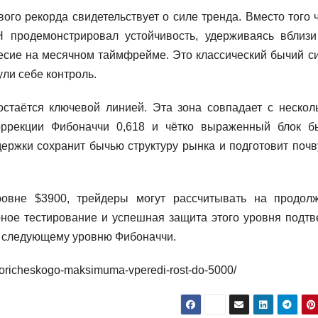
ого рекорда свидетельствует о силе тренда. Вместо того 
 продемонстрировал устойчивость, удерживаясь вблизи
есие на месячном таймфрейме. Это классический бычий си
ли себе контроль.
остаётся ключевой линией. Эта зона совпадает с нескол
оррекции Фибоначчи 0,618 и чётко выраженный блок б
ержки сохранит бычью структуру рынка и подготовит почв
овне $3900, трейдеры могут рассчитывать на продол
ное тестирование и успешная защита этого уровня подтв
 к следующему уровню Фибоначчи.
-istoricheskogo-maksimuma-vperedi-rost-do-5000/