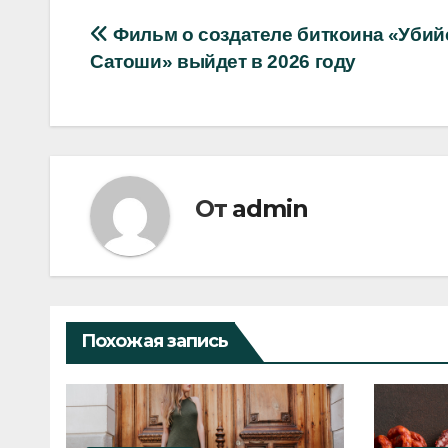
Навигация
Фильм о создателе биткоина «Убий
Сатоши» выйдет в 2026 году
по
записям
От
admin
Похожая запись