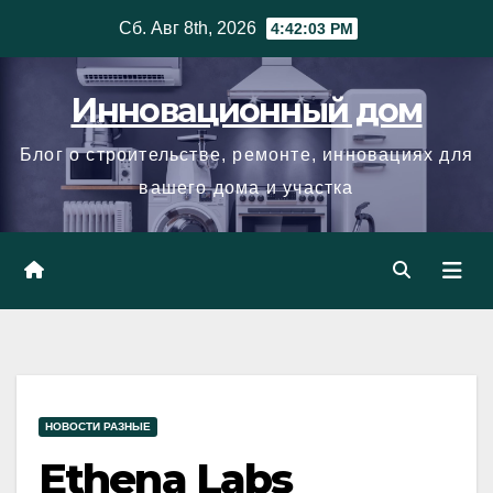
Skip
Сб. Авг 8th, 2026
4:42:04 PM
to
content
Инновационный дом
Блог о строительстве, ремонте, инновациях для
вашего дома и участка
НОВОСТИ РАЗНЫЕ
Ethena Labs