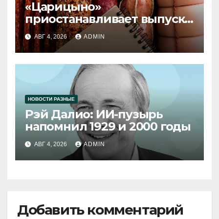
«Царицыно»
приостанавливает выпуск
продукции
АВГ 4, 2026
ADMIN
НОВОСТИ РАЗНЫЕ
Рэй Далио: ИИ-пузырь
напомнил 1929 и 2000 годы
АВГ 4, 2026
ADMIN
Добавить комментарий