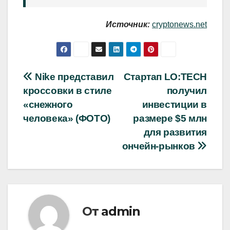
Источник:
cryptonews.net
Навигация
Nike представил
Стартап LO:TECH
кроссовки в стиле
получил
по
«снежного
инвестиции в
записям
человека» (ФОТО)
размере $5 млн
для развития
ончейн-рынков
От
admin