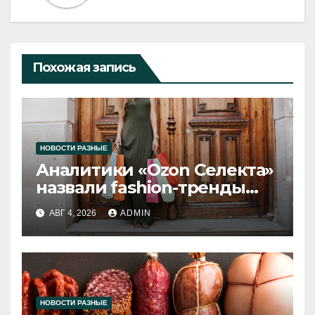
Похожая запись
НОВОСТИ РАЗНЫЕ
Аналитики «Ozon Селекта»
назвали fashion-тренды
2026 года
АВГ 4, 2026
ADMIN
НОВОСТИ РАЗНЫЕ