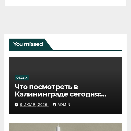
You missed
ОТДЫХ
Что посмотреть в
Калининграде сегодня:
путеводитель по самому
9 ИЮЛЯ, 2026
ADMIN
западному городу России