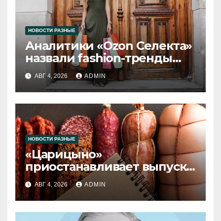
НОВОСТИ РАЗНЫЕ
Аналитики «Ozon Селекта»
назвали fashion-тренды
2026 года
АВГ 4, 2026
ADMIN
НОВОСТИ РАЗНЫЕ
«Царицыно»
приостанавливает выпуск
продукции
АВГ 4, 2026
ADMIN