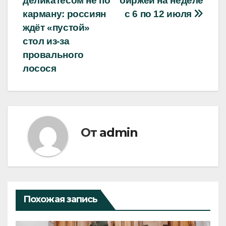
деликатесом не по
биржей на неделе
записям
карману: россиян
с 6 по 12 июля
ждёт «пустой»
стол из-за
провального
лосося
От
admin
Похожая запись