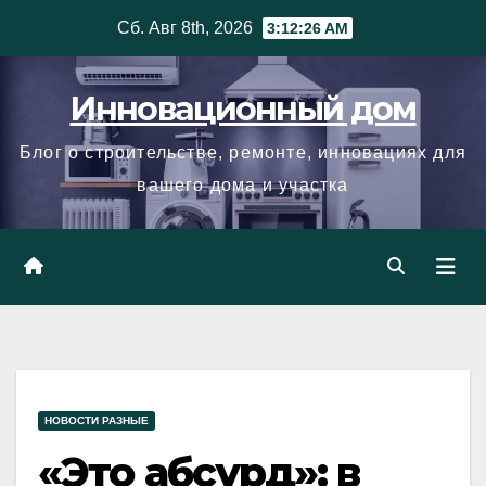
Skip
Сб. Авг 8th, 2026
3:12:27 AM
to
content
Инновационный дом
Блог о строительстве, ремонте, инновациях для
вашего дома и участка
НОВОСТИ РАЗНЫЕ
«Это абсурд»: в