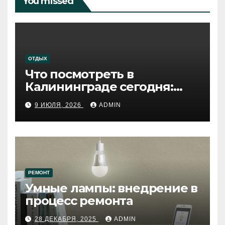
You missed
ОТДЫХ
Что посмотреть в
Калининграде сегодня:
путеводитель по самому
9 ИЮЛЯ, 2026
ADMIN
западному городу России
РЕМОНТ
Умные лампы: внедрение в
процесс ремонта
28 ДЕКАБРЯ, 2025
ADMIN