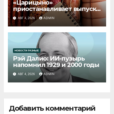
«Царицыно»
приостанавливает выпуск
продукции
АВГ 4, 2026
ADMIN
НОВОСТИ РАЗНЫЕ
Рэй Далио: ИИ-пузырь
напомнил 1929 и 2000 годы
АВГ 4, 2026
ADMIN
Добавить комментарий