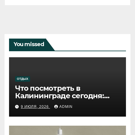
You missed
ОТДЫХ
Что посмотреть в
Калининграде сегодня:
путеводитель по самому
9 ИЮЛЯ, 2026
ADMIN
западному городу России