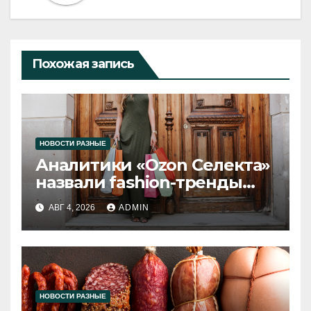
Похожая запись
НОВОСТИ РАЗНЫЕ
Аналитики «Ozon Селекта»
назвали fashion-тренды
2026 года
АВГ 4, 2026
ADMIN
НОВОСТИ РАЗНЫЕ