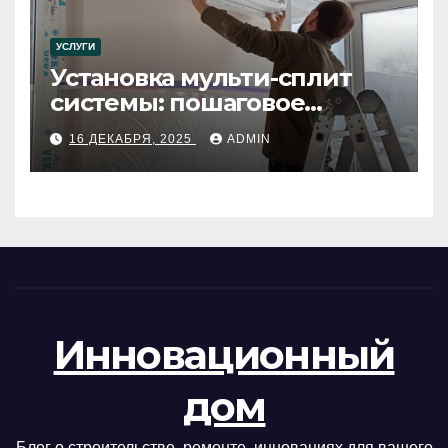
УСЛУГИ
Установка мульти-сплит
системы: пошаговое
руководство
16 ДЕКАБРЯ, 2025
ADMIN
Инновационный
дом
Блог о строительстве, ремонте, инновациях для вашего