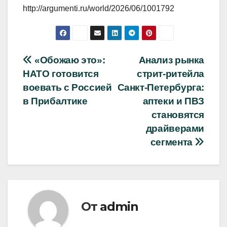
http://argumenti.ru/world/2026/06/1001792
Навигация
«Обожаю это»:
Анализ рынка
НАТО готовится
стрит‑ритейла
по
воевать с Россией
Санкт-Петербурга:
записям
в Прибалтике
аптеки и ПВЗ
становятся
драйверами
сегмента
От
admin