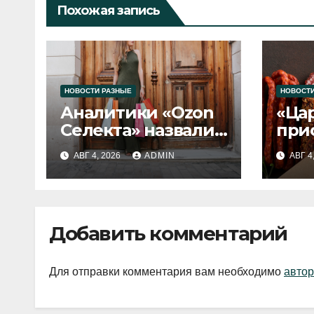
Похожая запись
НОВОСТИ РАЗНЫЕ
НОВОСТИ
Аналитики «Ozon
«Ца
Селекта» назвали
при
fashion-тренды
вып
АВГ 4, 2026
ADMIN
АВГ 4
2026 года
Добавить комментарий
Для отправки комментария вам необходимо
автор