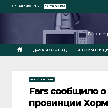
Skip
Вс. Авг 9th, 2026
12:29:54 PM
to
content
Блог о с
ДАЧА И ОГОРОД
ИНТЕРЬЕР И Д
НОВОСТИ РАЗНЫЕ
Fars сообщило о
провинции Хорм