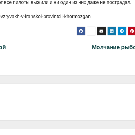
ет все пилоты выжили и ни один из них даже не пострадал.
o-vzryvakh-v-iranskoi-provintcii-khormozgan
ой
Молчание рыб