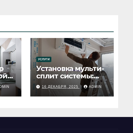
УСЛУГИ
р
Установка мульти-
ой
сплит системы:
пошаговое
DMIN
16 ДЕКАБРЯ, 2025
ADMIN
руководство