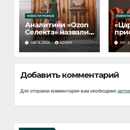
НОВОСТИ РАЗНЫЕ
НОВОСТИ
Аналитики «Ozon
«Ца
Селекта» назвали
при
fashion-тренды
вып
АВГ 4, 2026
ADMIN
АВГ 4
2026 года
Добавить комментарий
Для отправки комментария вам необходимо
автор