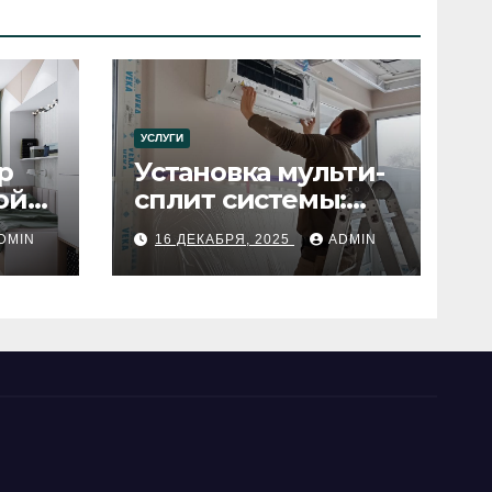
УСЛУГИ
р
Установка мульти-
ой
сплит системы:
пошаговое
DMIN
16 ДЕКАБРЯ, 2025
ADMIN
руководство