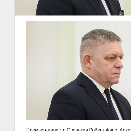
Премьер-министр Словакии Роберт Фицо. Архи