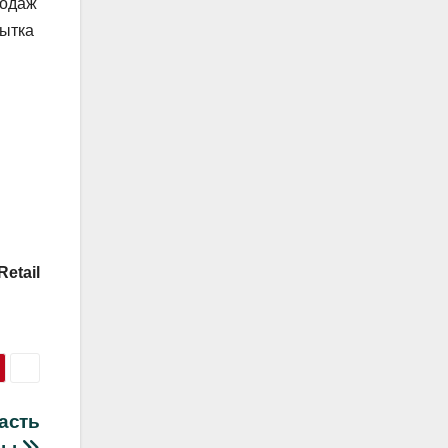
родаж
бытка
etail
асть