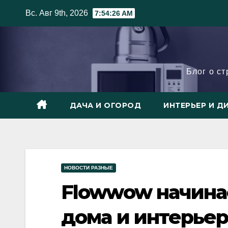
Skip
Вс. Авг 9th, 2026
7:54:27 AM
to
content
Блог о с
ДАЧА И ОГОРОД
ИНТЕРЬЕР И Д
НОВОСТИ РАЗНЫЕ
Flowwow начинае
дома и интерье