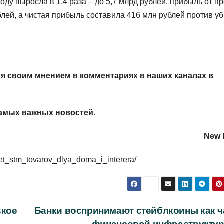
ду выросла в 1,4 раза – до 5,7 млрд рублей, прибыль от п
ублей, а чистая прибыль составила 416 млн рублей против у
я своим мнением в комментариях в наших каналах в
амых важных новостей.
New R
kaet_stm_tovarov_dlya_doma_i_interera/
ское
Банки воспринимают стейблкоины как ч