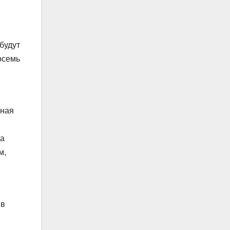
будут
осемь
чная
за
м,
 в