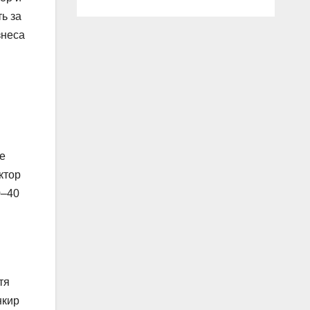
ь за
знеса
е
ктор
0–40
тя
нкир