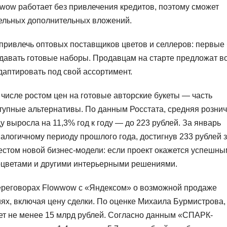
wwow работает без привлечения кредитов, поэтому сможет
тельных дополнительных вложений.
привлечь оптовых поставщиков цветов и селлеров: первые 
одавать готовые наборы. Продавцам на старте предложат в
даптировать под свой ассортимент.
числе ростом цен на готовые авторские букеты — часть
ступные альтернативы. По данным Росстата, средняя розни
у выросла на 11,3% год к году — до 223 рублей. За январь
алогичному периоду прошлого года, достигнув 233 рублей 
естом новой бизнес-модели: если проект окажется успешны
хоцветами и другими интерьерными решениями.
ереговорах Flowwow с «Яндексом» о возможной продаже
иях, включая цену сделки. По оценке Михаила Бурмистрова,
ет не менее 15 млрд рублей. Согласно данным «СПАРК-