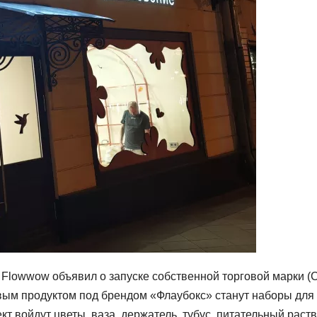
 Flowwow объявил о запуске собственной торговой марки (
рвым продуктом под брендом «Флаубокс» станут наборы для
кт войдут цветы, ваза, держатель, тубус, питательный раств