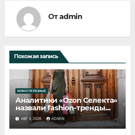
От
admin
Похожая запись
НОВОСТИ РАЗНЫЕ
Аналитики «Ozon Селекта»
назвали fashion-тренды
2026 года
АВГ 4, 2026
ADMIN