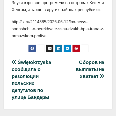
Звуки взрывов прогремели на островах Кешм и
Хенгам, а также в других районах республики.
http://iz.ru/2114385/2026-06-12/fox-news-
soobshchil-o-perekhvate-ssha-dvukh-bpla-irana-v-
ormuzskom-prolive
Навигация
Świętokrzyska
Сборов на
сообщила о
выплаты не
по
резолюции
хватает
записям
польских
депутатов по
улице Бандеры