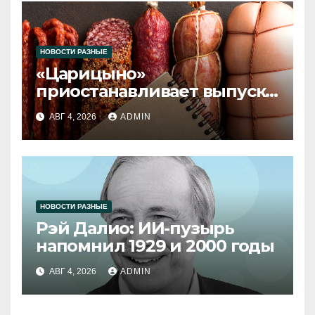
НОВОСТИ РАЗНЫЕ
«Царицыно»
приостанавливает выпуск
продукции
АВГ 4, 2026
ADMIN
НОВОСТИ РАЗНЫЕ
Рэй Далио: ИИ-пузырь
напомнил 1929 и 2000 годы
АВГ 4, 2026
ADMIN