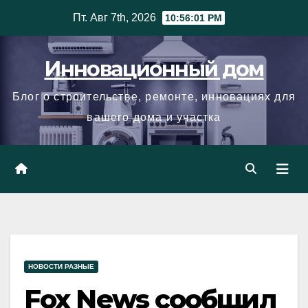
Skip
Пт. Авг 7th, 2026
10:56:02 PM
to
content
Инновационный дом
Блог о строительстве, ремонте, инновациях для
вашего дома и участка
НОВОСТИ РАЗНЫЕ
Fox News сообщил