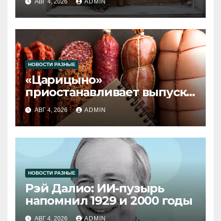
АВГ 4, 2026
ADMIN
НОВОСТИ РАЗНЫЕ
«Царицыно»
приостанавливает выпуск
продукции
АВГ 4, 2026
ADMIN
НОВОСТИ РАЗНЫЕ
Рэй Далио: ИИ-пузырь
напомнил 1929 и 2000 годы
АВГ 4, 2026
ADMIN