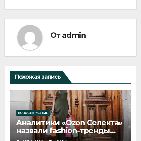
От
admin
Похожая запись
НОВОСТИ РАЗНЫЕ
Аналитики «Ozon Селекта»
назвали fashion-тренды
2026 года