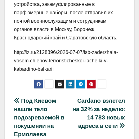
устройства, закамуфлированные в
парфюмерные наборы, после отправил их
почтой военнослужащим и сотрудникам
органов власти в Москву, Воронеж,
Краснодарский край и Саратовскую область.
http://iz.ru/2128396/2026-07-07/fsb-zaderzhala-
vosem-chlenov-terroristicheskoi-iacheiki-v-
kabardino-balkarii
Навигация
Под Киевом
Cardano взлетел
нашли тело
на 32% за неделю:
по
подозреваемой в
14 783 новых
записям
покушении на
адреса в сети
Ермолаева