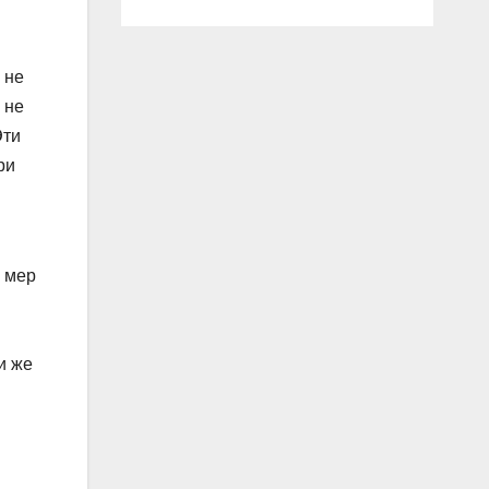
 не
 не
Эти
ри
 мер
и же