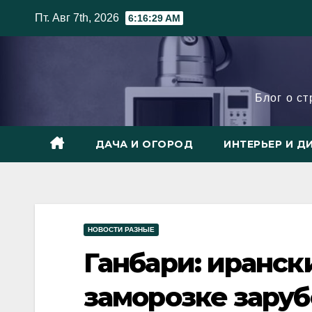
Skip
Пт. Авг 7th, 2026
6:16:30 AM
to
content
Блог о с
ДАЧА И ОГОРОД
ИНТЕРЬЕР И Д
НОВОСТИ РАЗНЫЕ
Ганбари: иранск
заморозке зару