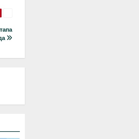
тапа
ода