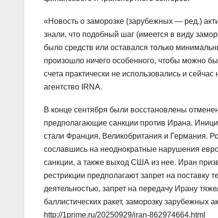
«Новость о заморозке (зарубежных — ред.) акт
знали, что подобный шаг (имеется в виду замо
было средств или оставался только минимальны
произошло ничего особенного, чтобы можно бы
счета практически не использовались и сейчас
агентство IRNA.
В конце сентября были восстановлены отмене
предполагающие санкции против Ирана. Иниц
стали Франция, Великобритания и Германия. Рос
сославшись на неоднократные нарушения евро
санкции, а также выход США из нее. Иран при
рестрикции предполагают запрет на поставку т
деятельностью, запрет на передачу Ирану тяж
баллистических ракет, заморозку зарубежных а
http://1prime.ru/20250929/iran-862974664.html