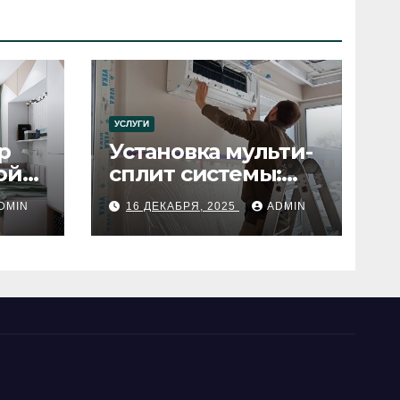
УСЛУГИ
р
Установка мульти-
ой
сплит системы:
пошаговое
DMIN
16 ДЕКАБРЯ, 2025
ADMIN
руководство