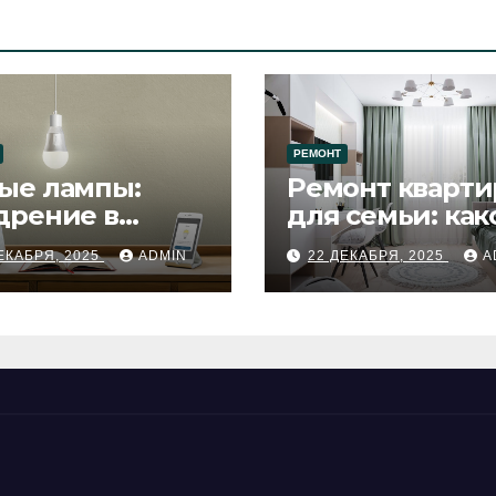
РЕМОНТ
ые лампы:
Ремонт кварти
дрение в
для семьи: как
цесс ремонта
будет удобен
ЕКАБРЯ, 2025
ADMIN
22 ДЕКАБРЯ, 2025
A