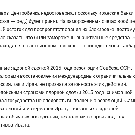
ивов Центробанка недостоверна, поскольку иранские банки
розка — ред.) будет принят. На замороженных счетах вообще
й остаток для воспрепятствования их блокировке, поэтому
ло сказать, что были заморожены значительные средства. 
 находятся в санкционном списке», — приводит слова Ганба
нные ядерной сделкой 2015 года резолюции Совбеза ООН,
иаторами восстановления международных ограничительных
сия, как и Иран, не признала законность этих действий,
пейскими странами ядерной сделки 2015 года, снимавшей
звал государства не следовать выполнению резолюций. Сам
ехнологий и материалов Ирану, связанных с ядерной
елых обычных вооружений, технологий по производству
ктивов Ирана.