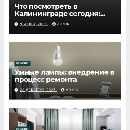
Что посмотреть в
Калининграде сегодня:
путеводитель по самому
9 ИЮЛЯ, 2026
ADMIN
западному городу России
РЕМОНТ
Умные лампы: внедрение в
процесс ремонта
28 ДЕКАБРЯ, 2025
ADMIN
РЕМОНТ