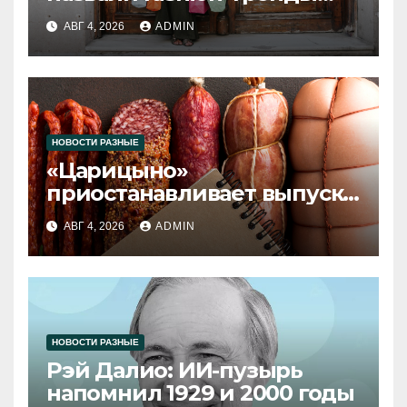
2026 года
АВГ 4, 2026
ADMIN
НОВОСТИ РАЗНЫЕ
«Царицыно»
приостанавливает выпуск
продукции
АВГ 4, 2026
ADMIN
НОВОСТИ РАЗНЫЕ
Рэй Далио: ИИ-пузырь
напомнил 1929 и 2000 годы