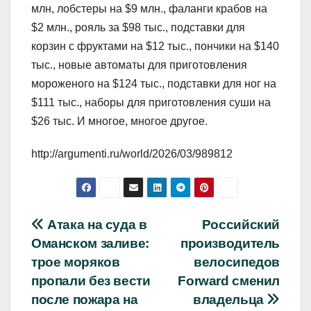
млн, лобстеры на $9 млн., фаланги крабов на
$2 млн., рояль за $98 тыс., подставки для
корзин с фруктами на $12 тыс., пончики на $140
тыс., новые автоматы для приготовления
мороженого на $124 тыс., подставки для ног на
$111 тыс., наборы для приготовления суши на
$26 тыс. И многое, многое другое.
http://argumenti.ru/world/2026/03/989812
Навигация
Атака на суда в
Российский
Оманском заливе:
производитель
по
трое моряков
велосипедов
записям
пропали без вести
Forward сменил
после пожара на
владельца