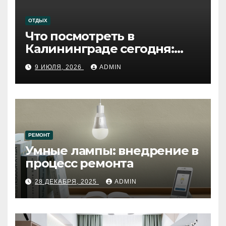
ОТДЫХ
Что посмотреть в
Калининграде сегодня:
путеводитель по самому
9 ИЮЛЯ, 2026
ADMIN
западному городу России
РЕМОНТ
Умные лампы: внедрение в
процесс ремонта
28 ДЕКАБРЯ, 2025
ADMIN