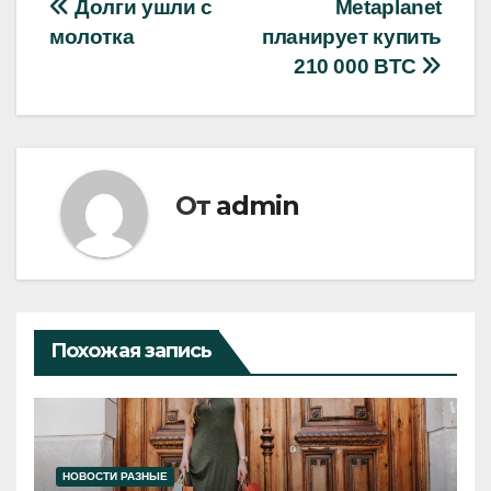
Навигация
Долги ушли с
Metaplanet
молотка
планирует купить
по
210 000 BTC
записям
От
admin
Похожая запись
НОВОСТИ РАЗНЫЕ