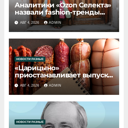
Аналитики «Ozon Селекта»
назвали fashion-тренды
2026 года
АВГ 4, 2026
ADMIN
НОВОСТИ РАЗНЫЕ
«Царицыно»
приостанавливает выпуск
продукции
АВГ 4, 2026
ADMIN
НОВОСТИ РАЗНЫЕ