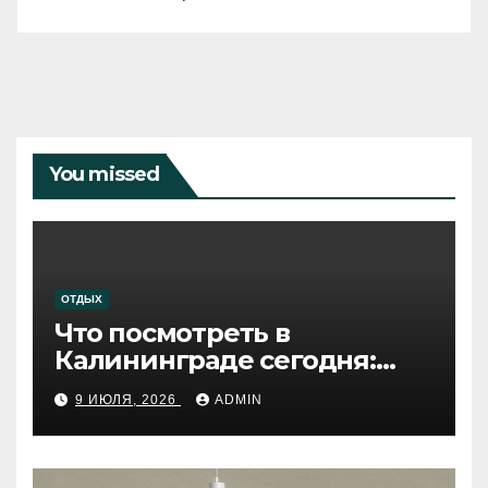
You missed
ОТДЫХ
Что посмотреть в
Калининграде сегодня:
путеводитель по самому
9 ИЮЛЯ, 2026
ADMIN
западному городу России