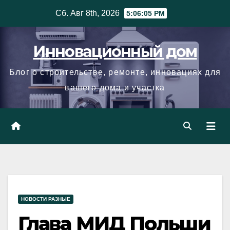
Skip
Сб. Авг 8th, 2026
5:06:05 PM
to
content
Инновационный дом
Блог о строительстве, ремонте, инновациях для
вашего дома и участка
НОВОСТИ РАЗНЫЕ
Глава МИД Польши