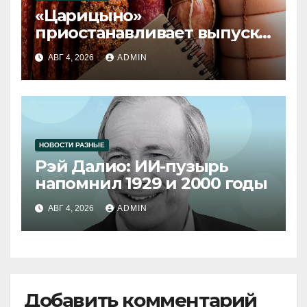
«Царицыно»
приостанавливает выпуск
продукции
АВГ 4, 2026
ADMIN
НОВОСТИ РАЗНЫЕ
Рэй Далио: ИИ-пузырь
напомнил 1929 и 2000 годы
АВГ 4, 2026
ADMIN
Добавить комментарий