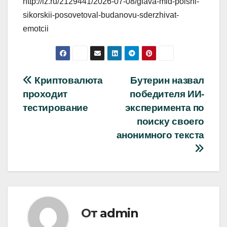
http://iz.ru/2129441/2026-07-08/glava-mid-polshi-
sikorskii-posovetoval-budanovu-sderzhivat-
emotcii
Навигация
Криптовалюта
Бутерин назвал
проходит
победителя ИИ-
по
тестирование
эксперимента по
записям
поиску своего
анонимного текста
От
admin