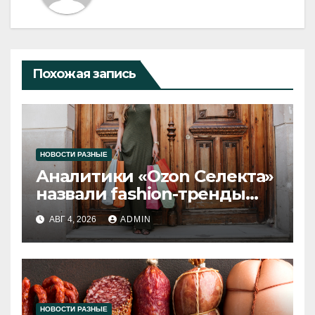
Похожая запись
НОВОСТИ РАЗНЫЕ
Аналитики «Ozon Селекта»
назвали fashion-тренды
2026 года
АВГ 4, 2026
ADMIN
НОВОСТИ РАЗНЫЕ