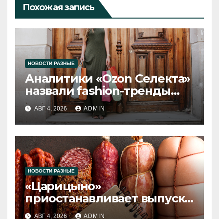
Похожая запись
НОВОСТИ РАЗНЫЕ
Аналитики «Ozon Селекта»
назвали fashion-тренды
2026 года
АВГ 4, 2026
ADMIN
НОВОСТИ РАЗНЫЕ
«Царицыно»
приостанавливает выпуск
продукции
АВГ 4, 2026
ADMIN