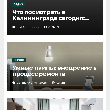
ОТДЫХ
Что посмотреть в
Калининграде сегодня:
путеводитель по самому
9 ИЮЛЯ, 2026
ADMIN
западному городу России
РЕМОНТ
Умные лампы: внедрение в
процесс ремонта
28 ДЕКАБРЯ, 2025
ADMIN