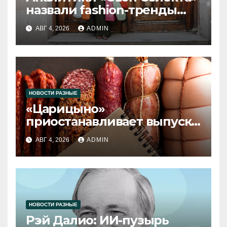
назвали fashion-тренды
2026 года
АВГ 4, 2026
ADMIN
НОВОСТИ РАЗНЫЕ
«Царицыно»
приостанавливает выпуск
продукции
АВГ 4, 2026
ADMIN
НОВОСТИ РАЗНЫЕ
Рэй Далио: ИИ-пузырь