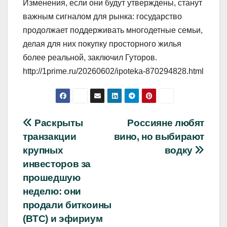
Изменения, если они будут утверждены, станут
важным сигналом для рынка: государство
продолжает поддерживать многодетные семьи,
делая для них покупку просторного жилья
более реальной, заключил Гуторов.
http://1prime.ru/20260602/ipoteka-870294828.html
Навигация
Раскрыты
Россияне любят
транзакции
вино, но выбирают
по
крупных
водку
записям
инвесторов за
прошедшую
неделю: они
продали биткоины
(BTC) и эфириум