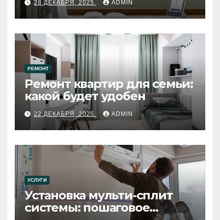
28 ДЕКАБРЯ, 2025
ADMIN
РЕМОНТ
Ремонт квартир для семьи:
какой будет удобен
22 ДЕКАБРЯ, 2025
ADMIN
УСЛУГИ
Установка мульти-сплит
системы: пошаговое
руководство