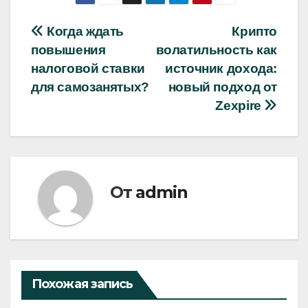
Навигация
Когда ждать
Крипто
повышения
волатильность как
по
налоговой ставки
источник дохода:
записям
для самозанятых?
новый подход от
Zexpire
От
admin
Похожая запись