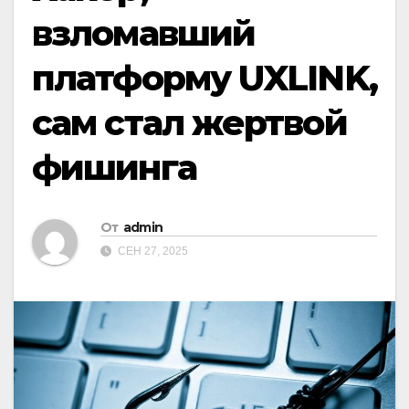
взломавший
платформу UXLINK,
сам стал жертвой
фишинга
От
admin
СЕН 27, 2025