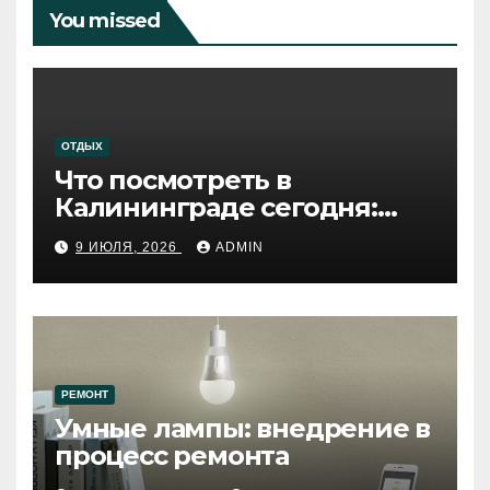
You missed
ОТДЫХ
Что посмотреть в
Калининграде сегодня:
путеводитель по самому
9 ИЮЛЯ, 2026
ADMIN
западному городу России
РЕМОНТ
Умные лампы: внедрение в
процесс ремонта