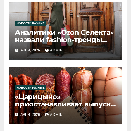
НОВОСТИ РАЗНЫЕ
Аналитики «Ozon Селекта»
назвали fashion-тренды
2026 года
АВГ 4, 2026
ADMIN
НОВОСТИ РАЗНЫЕ
«Царицыно»
приостанавливает выпуск
продукции
АВГ 4, 2026
ADMIN