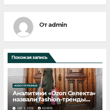
От
admin
Похожая запись
НОВОСТИ РАЗНЫЕ
Аналитики «Ozon Селекта»
назвали fashion-тренды
2026 года
АВГ 4, 2026
ADMIN