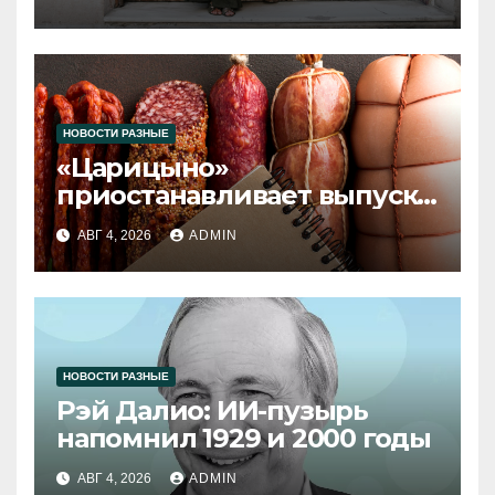
НОВОСТИ РАЗНЫЕ
«Царицыно»
приостанавливает выпуск
продукции
АВГ 4, 2026
ADMIN
НОВОСТИ РАЗНЫЕ
Рэй Далио: ИИ-пузырь
напомнил 1929 и 2000 годы
АВГ 4, 2026
ADMIN