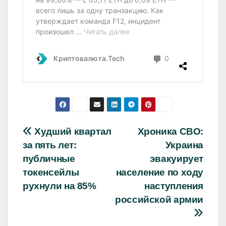
Навигация
Худший квартал
Хроника СВО:
за пять лет:
Украина
по
публичные
эвакуирует
записям
токенсейлы
население по ходу
рухнули на 85%
наступления
российской армии