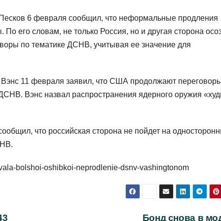
Песков 6 февраля сообщил, что неформальные продления
о его словам, не только Россия, но и другая сторона осо
оворы по тематике ДСНВ, учитывая ее значение для
Вэнс 11 февраля заявил, что США продолжают переговоры
 ДСНВ. Вэнс назвал распространения ядерного оружия «ху
общил, что российская сторона не пойдет на односторонн
СНВ.
nazvala-bolshoi-oshibkoi-neprodlenie-dsnv-vashingtonom
43
Бонд снова в мо