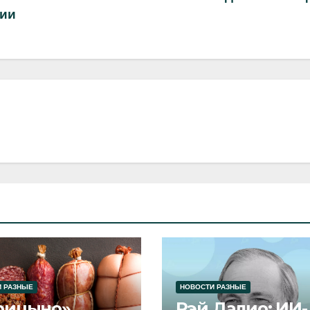
сии
 РАЗНЫЕ
НОВОСТИ РАЗНЫЕ
рицыно»
Рэй Далио: ИИ-