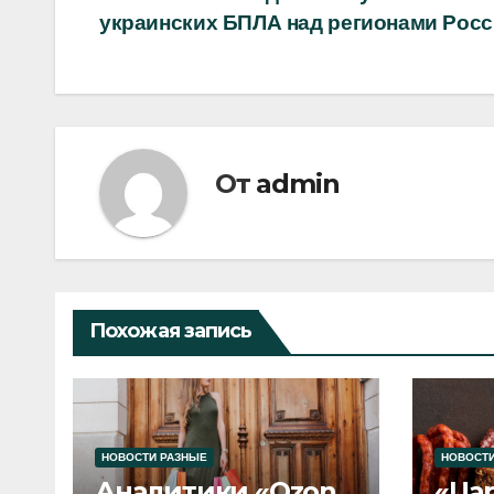
Навигация
украинских БПЛА над регионами Рос
по
записям
От
admin
Похожая запись
НОВОСТИ РАЗНЫЕ
НОВОСТИ
Аналитики «Ozon
«Ца