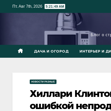
Skip
Пт. Авг 7th, 2026
5:21:50 AM
to
content
Блог о с
ДАЧА И ОГОРОД
ИНТЕРЬЕР И Д
НОВОСТИ РАЗНЫЕ
Хиллари Клинто
ошибкой непро