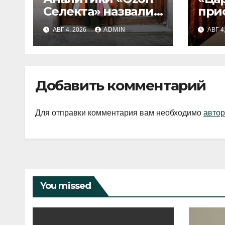
Селекта» назвали
при
fashion-тренды
вып
АВГ 4, 2026
ADMIN
АВГ 4
2026 года
Добавить комментарий
Для отправки комментария вам необходимо
автор
You missed