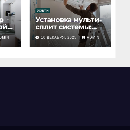
УСЛУГИ
р
Установка мульти-
ой
сплит системы:
пошаговое
DMIN
16 ДЕКАБРЯ, 2025
ADMIN
руководство