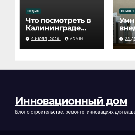
ОТДЫХ
РЕМОНТ
Что посмотреть в
Умн
Калининграде
вне
сегодня:
про
9 ИЮЛЯ, 2026
ADMIN
28 Д
путеводитель по
самому западному
городу России
Инновационный дом
Блог о строительстве, ремонте, инновациях для ваше