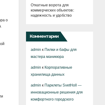
Откатные ворота для
коммерческих объектов:
надежность и удобство
ора о
А
Комментарии
кой
admin
к
Пилки и бафы для
мастера маникюра
admin
к
Корпоративные
хранилища данных
admin
к
Парклеты SvetHoll —
инновационные решения для
ти
комфортного городского