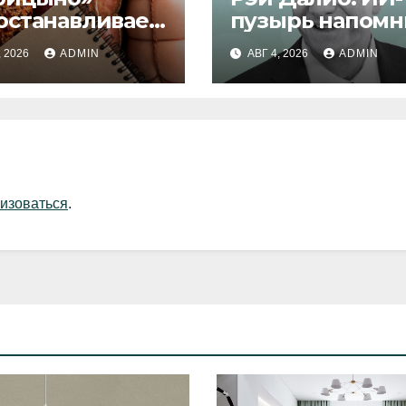
останавливает
пузырь напомн
уск продукции
1929 и 2000 год
, 2026
ADMIN
АВГ 4, 2026
ADMIN
изоваться
.