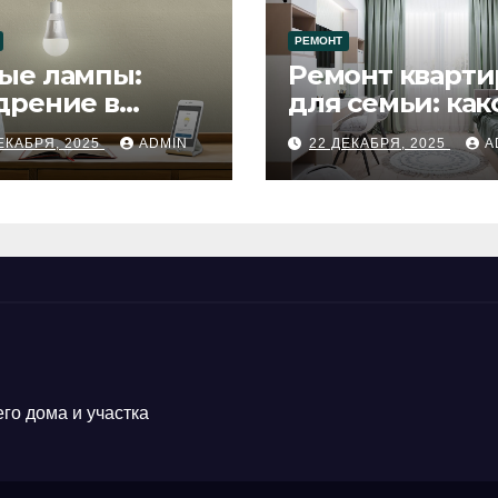
РЕМОНТ
ые лампы:
Ремонт кварти
дрение в
для семьи: как
цесс ремонта
будет удобен
ЕКАБРЯ, 2025
ADMIN
22 ДЕКАБРЯ, 2025
A
го дома и участка