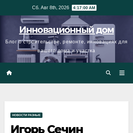
Skip
Сб. Авг 8th, 2026
4:17:01 AM
to
content
Инновационный дом
Блог о строительстве, ремонте, инновациях для
вашего дома и участка
НОВОСТИ РАЗНЫЕ
Игорь Сечин