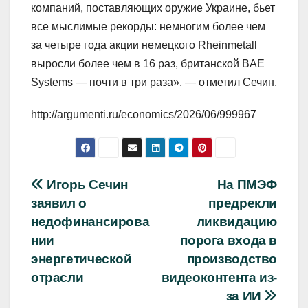
компаний, поставляющих оружие Украине, бьет
все мыслимые рекорды: немногим более чем
за четыре года акции немецкого Rheinmetall
выросли более чем в 16 раз, британской BAE
Systems — почти в три раза», — отметил Сечин.
http://argumenti.ru/economics/2026/06/999967
Навигация
Игорь Сечин
На ПМЭФ
заявил о
предрекли
по
недофинансирова
ликвидацию
записям
нии
порога входа в
энергетической
производство
отрасли
видеоконтента из-
за ИИ