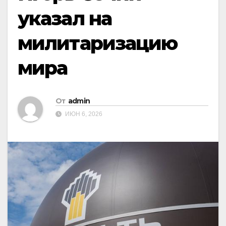
указал на
милитаризацию
мира
От
admin
ИЮН 6, 2026