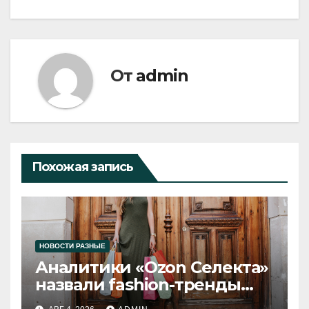
От
admin
Похожая запись
НОВОСТИ РАЗНЫЕ
Аналитики «Ozon Селекта»
назвали fashion-тренды
2026 года