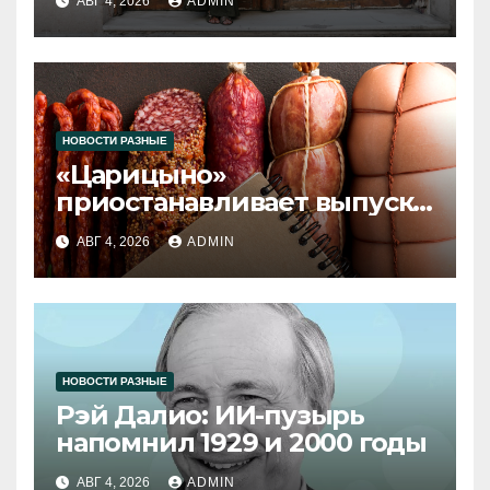
АВГ 4, 2026
ADMIN
НОВОСТИ РАЗНЫЕ
«Царицыно»
приостанавливает выпуск
продукции
АВГ 4, 2026
ADMIN
НОВОСТИ РАЗНЫЕ
Рэй Далио: ИИ-пузырь
напомнил 1929 и 2000 годы
АВГ 4, 2026
ADMIN