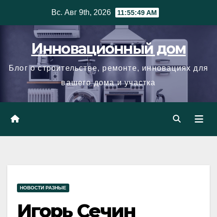
Skip
Вс. Авг 9th, 2026
11:55:50 AM
to
content
Инновационный дом
Блог о строительстве, ремонте, инновациях для
вашего дома и участка
НОВОСТИ РАЗНЫЕ
Игорь Сечин