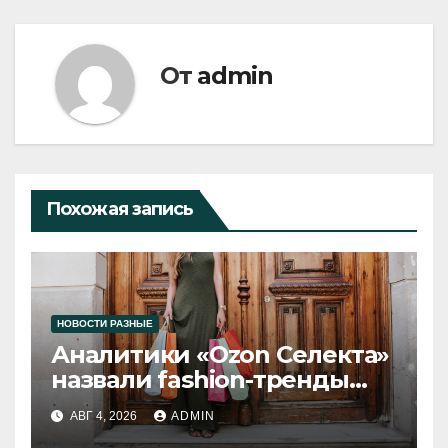
От
admin
Похожая запись
НОВОСТИ РАЗНЫЕ
Аналитики «Ozon Селекта»
назвали fashion-тренды
2026 года
АВГ 4, 2026
ADMIN