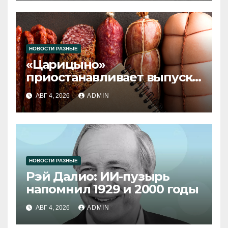
НОВОСТИ РАЗНЫЕ
«Царицыно»
приостанавливает выпуск
продукции
АВГ 4, 2026
ADMIN
НОВОСТИ РАЗНЫЕ
Рэй Далио: ИИ-пузырь
напомнил 1929 и 2000 годы
АВГ 4, 2026
ADMIN