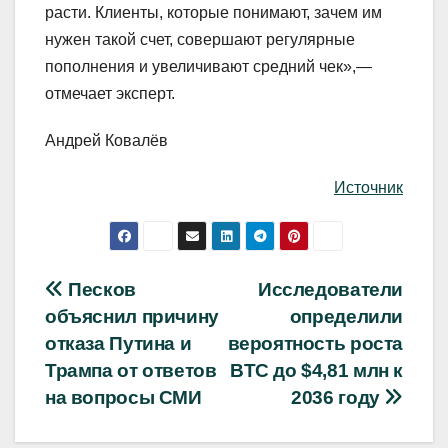
расти. Клиенты, которые понимают, зачем им
нужен такой счет, совершают регулярные
пополнения и увеличивают средний чек»,—
отмечает эксперт.
Андрей Ковалёв
Источник
Навигация
Песков
Исследователи
объяснил причину
определили
по
отказа Путина и
вероятность роста
записям
Трампа от ответов
BTC до $4,81 млн к
на вопросы СМИ
2036 году