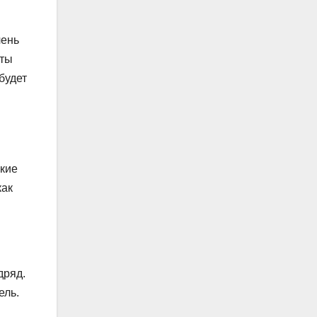
чень
сты
будет
ские
как
дряд.
ель.