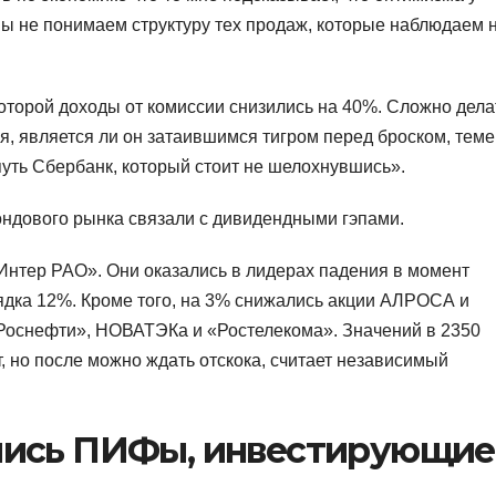
 мы не понимаем структуру тех продаж, которые наблюдаем 
оторой доходы от комиссии снизились на 40%. Сложно дела
ся, является ли он затаившимся тигром перед броском, теме
 путь Сбербанк, который стоит не шелохнувшись».
ондового рынка связали с дивидендными гэпами.
«Интер РАО». Они оказались в лидерах падения в момент
дка 12%. Кроме того, на 3% снижались акции АЛРОСА и
Роснефти», НОВАТЭКа и «Ростелекома». Значений в 2350
, но после можно ждать отскока, считает независимый
лись ПИФы, инвестирующие