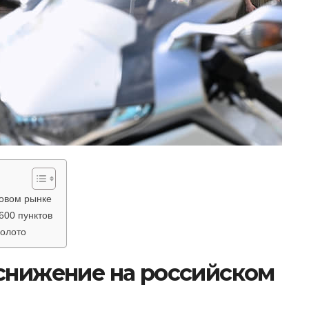
довом рынке
600 пунктов
золото
 снижение на российском