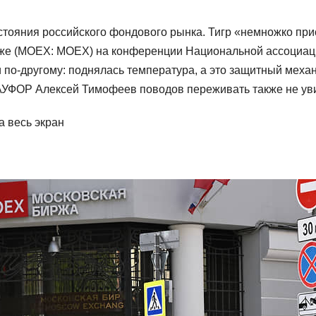
стояния российского фондового рынка. Тигр «немножко при
рже (MOEX: MOEX) на конференции Национальной ассоциац
 по-другому: поднялась температура, а это защитный меха
НАУФОР Алексей Тимофеев поводов переживать также не ув
а весь экран