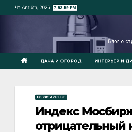
Skip
Чт. Авг 6th, 2026
7:54:01 PM
to
content
Блог о с
ДАЧА И ОГОРОД
ИНТЕРЬЕР И Д
НОВОСТИ РАЗНЫЕ
Индекс Мосбир
отрицательный 