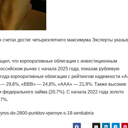
х счетах достиг четырехлетнего максимума Эксперты указы
бщил, что корпоративные облигации с инвестиционным
оссийском рынке с начала 2025 года, показав рублевую
а года корпоративные облигации с рейтингом надежности «А
» — 29,6%, «ВВВ» — 24,8%, «ААА» — 21,9%. Также высокие
и федерального займа (20,7%). С начала 2022 года золото
,7%.
vyros-do-2800-punktov-vpervye-s-18-sentiabria