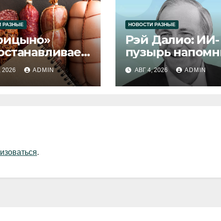
 РАЗНЫЕ
НОВОСТИ РАЗНЫЕ
рицыно»
Рэй Далио: ИИ-
останавливает
пузырь напомн
уск продукции
1929 и 2000 год
, 2026
ADMIN
АВГ 4, 2026
ADMIN
изоваться
.