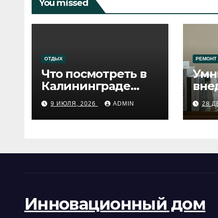
You missed
ОТДЫХ
РЕМОНТ
Что посмотреть в
Умн
Калининграде
вне
сегодня:
про
9 ИЮЛЯ, 2026
ADMIN
28 Д
путеводитель по
самому западному
городу России
Инновационный дом