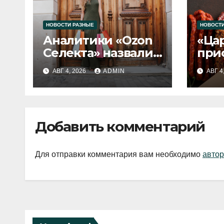
НОВОСТИ РАЗНЫЕ
НОВОСТИ
Аналитики «Ozon
«Ца
Селекта» назвали
при
fashion-тренды
вып
АВГ 4, 2026
ADMIN
АВГ 4
2026 года
Добавить комментарий
Для отправки комментария вам необходимо
автор