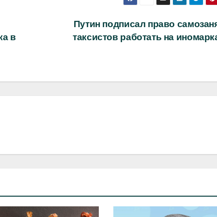
Путин подписал право самозан
ка в
таксистов работать на иномар