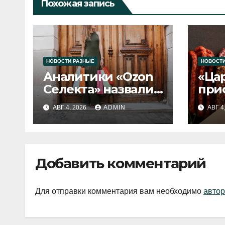
Похожая запись
НОВОСТИ РАЗНЫЕ
НОВОСТИ
Аналитики «Ozon
«Ца
Селекта» назвали
при
fashion-тренды
вып
АВГ 4, 2026
ADMIN
АВГ 4
2026 года
Добавить комментарий
Для отправки комментария вам необходимо
автор