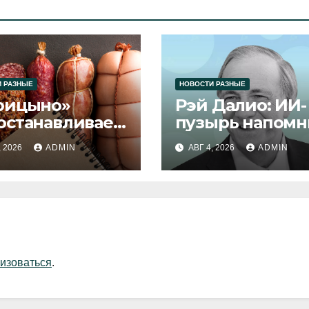
 РАЗНЫЕ
НОВОСТИ РАЗНЫЕ
рицыно»
Рэй Далио: ИИ-
останавливает
пузырь напомн
уск продукции
1929 и 2000 год
, 2026
ADMIN
АВГ 4, 2026
ADMIN
изоваться
.