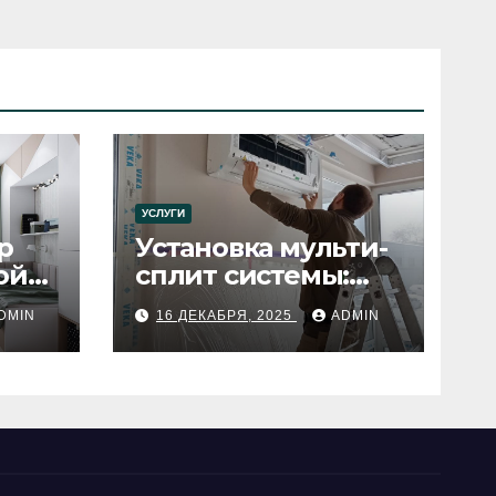
УСЛУГИ
р
Установка мульти-
ой
сплит системы:
пошаговое
DMIN
16 ДЕКАБРЯ, 2025
ADMIN
руководство