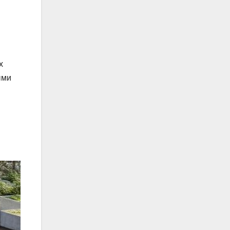
х
ыми