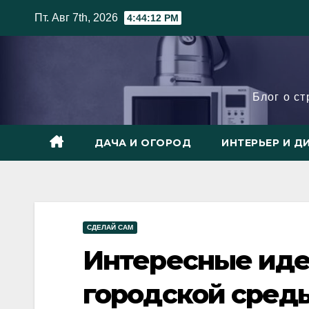
Skip
Пт. Авг 7th, 2026
4:44:14 PM
to
content
Блог о с
ДАЧА И ОГОРОД
ИНТЕРЬЕР И Д
СДЕЛАЙ САМ
Интересные иде
городской сред