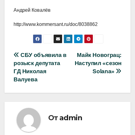
Андрей Ковалёв
http://www.kommersant.ru/doc/8038862
Навигация
СБУ объявила в
Майк Новограц:
розыск депутата
Наступил «сезон
по
ГД Николая
Solana»
записям
Валуева
От
admin