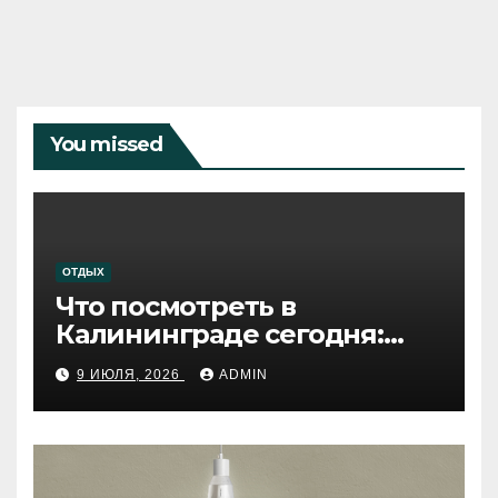
You missed
ОТДЫХ
Что посмотреть в
Калининграде сегодня:
путеводитель по самому
9 ИЮЛЯ, 2026
ADMIN
западному городу России