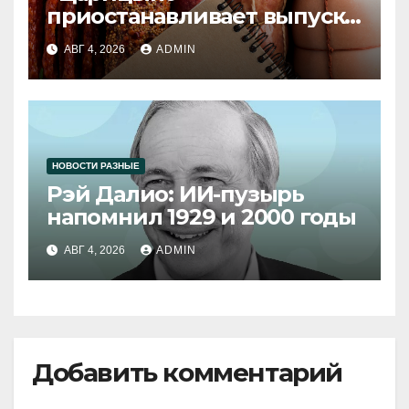
приостанавливает выпуск
продукции
АВГ 4, 2026
ADMIN
НОВОСТИ РАЗНЫЕ
Рэй Далио: ИИ-пузырь
напомнил 1929 и 2000 годы
АВГ 4, 2026
ADMIN
Добавить комментарий