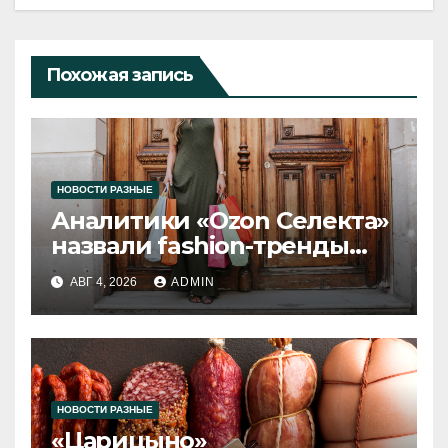
Похожая запись
НОВОСТИ РАЗНЫЕ
Аналитики «Ozon Селекта»
назвали fashion-тренды
2026 года
АВГ 4, 2026
ADMIN
НОВОСТИ РАЗНЫЕ
«Царицыно»