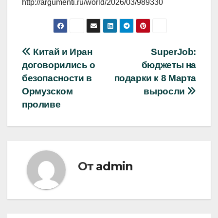
http://argumenti.ru/world/2026/03/989330
Навигация
Китай и Иран
SuperJob:
договорились о
бюджеты на
по
безопасности в
подарки к 8 Марта
записям
Ормузском
выросли
проливе
От
admin