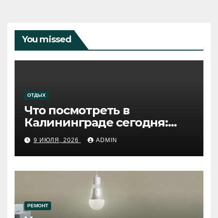
You missed
ОТДЫХ
Что посмотреть в
Калининграде сегодня:
путеводитель по самому
9 ИЮЛЯ, 2026
ADMIN
западному городу России
РЕМОНТ