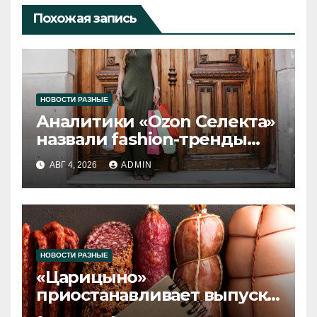
Похожая запись
НОВОСТИ РАЗНЫЕ
Аналитики «Ozon Селекта»
назвали fashion-тренды
2026 года
АВГ 4, 2026
ADMIN
НОВОСТИ РАЗНЫЕ
«Царицыно»
приостанавливает выпуск
продукции