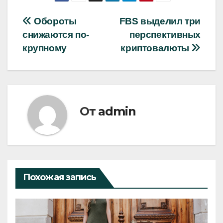
Навигация
Обороты
FBS выделил три
снижаются по-
перспективных
по
крупному
криптовалюты
записям
От
admin
Похожая запись