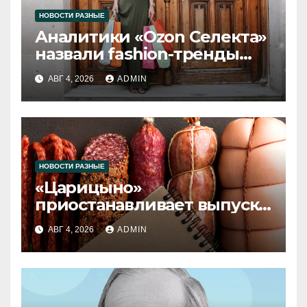
НОВОСТИ РАЗНЫЕ
Аналитики «Ozon Селекта»
назвали fashion-тренды
2026 года
АВГ 4, 2026
ADMIN
НОВОСТИ РАЗНЫЕ
«Царицыно»
приостанавливает выпуск
продукции
АВГ 4, 2026
ADMIN