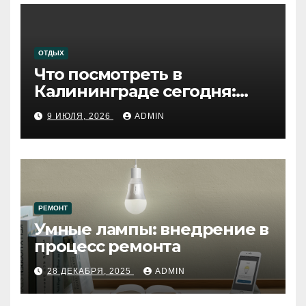
ОТДЫХ
Что посмотреть в
Калининграде сегодня:
путеводитель по самому
9 ИЮЛЯ, 2026
ADMIN
западному городу России
РЕМОНТ
Умные лампы: внедрение в
процесс ремонта
28 ДЕКАБРЯ, 2025
ADMIN