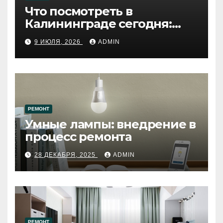
Что посмотреть в
Калининграде сегодня:
путеводитель по самому
9 ИЮЛЯ, 2026
ADMIN
западному городу России
РЕМОНТ
Умные лампы: внедрение в
процесс ремонта
28 ДЕКАБРЯ, 2025
ADMIN
РЕМОНТ