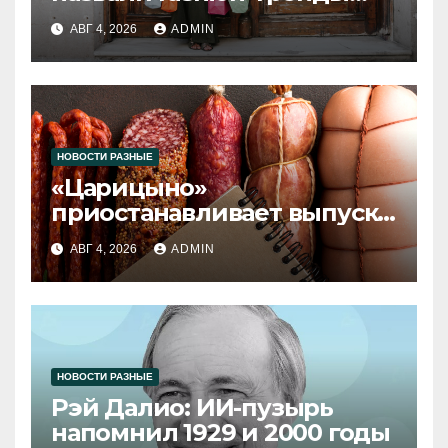
2026 года
АВГ 4, 2026
ADMIN
НОВОСТИ РАЗНЫЕ
«Царицыно»
приостанавливает выпуск
продукции
АВГ 4, 2026
ADMIN
НОВОСТИ РАЗНЫЕ
Рэй Далио: ИИ-пузырь
напомнил 1929 и 2000 годы