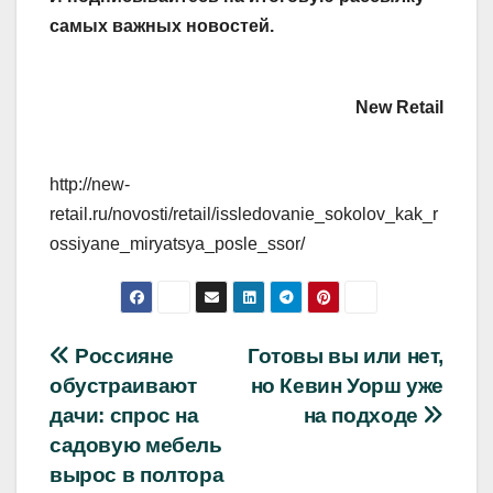
самых важных новостей.
New Retail
http://new-
retail.ru/novosti/retail/issledovanie_sokolov_kak_r
ossiyane_miryatsya_posle_ssor/
Навигация
Россияне
Готовы вы или нет,
обустраивают
но Кевин Уорш уже
по
дачи: спрос на
на подходе
записям
садовую мебель
вырос в полтора