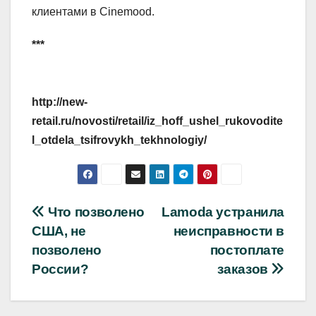
клиентами в Cinemood.
***
http://new-
retail.ru/novosti/retail/iz_hoff_ushel_rukovodite
l_otdela_tsifrovykh_tekhnologiy/
Навигация
Что позволено
Lamoda устранила
США, не
неисправности в
по
позволено
постоплате
записям
России?
заказов