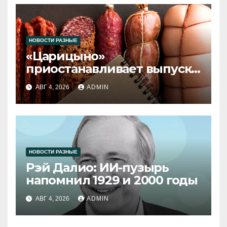
НОВОСТИ РАЗНЫЕ
«Царицыно»
приостанавливает выпуск
продукции
АВГ 4, 2026
ADMIN
НОВОСТИ РАЗНЫЕ
Рэй Далио: ИИ-пузырь
напомнил 1929 и 2000 годы
АВГ 4, 2026
ADMIN