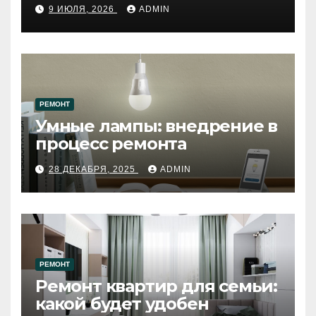
путеводитель по самому
9 ИЮЛЯ, 2026
ADMIN
западному городу России
РЕМОНТ
Умные лампы: внедрение в
процесс ремонта
28 ДЕКАБРЯ, 2025
ADMIN
РЕМОНТ
Ремонт квартир для семьи:
какой будет удобен