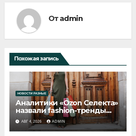
От
admin
Похожая запись
НОВОСТИ РАЗНЫЕ
Аналитики «Ozon Селекта»
назвали fashion-тренды
2026 года
АВГ 4, 2026
ADMIN