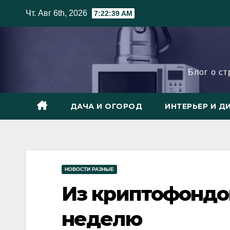
Skip
Чт. Авг 6th, 2026
7:22:40 AM
to
content
Блог о с
ДАЧА И ОГОРОД
ИНТЕРЬЕР И Д
НОВОСТИ РАЗНЫЕ
Из криптофондов
неделю