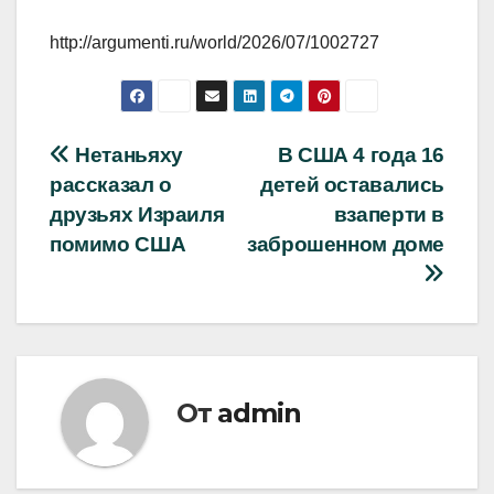
http://argumenti.ru/world/2026/07/1002727
Навигация
Нетаньяху
В США 4 года 16
рассказал о
детей оставались
по
друзьях Израиля
взаперти в
записям
помимо США
заброшенном доме
От
admin