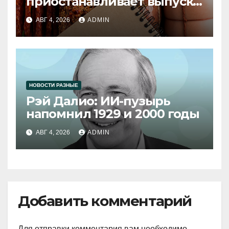
приостанавливает выпуск
продукции
АВГ 4, 2026
ADMIN
НОВОСТИ РАЗНЫЕ
Рэй Далио: ИИ-пузырь
напомнил 1929 и 2000 годы
АВГ 4, 2026
ADMIN
Добавить комментарий
Для отправки комментария вам необходимо