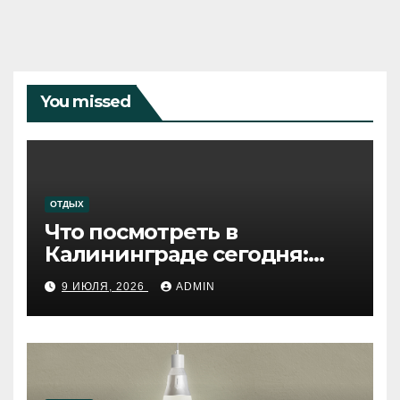
You missed
ОТДЫХ
Что посмотреть в
Калининграде сегодня:
путеводитель по самому
9 ИЮЛЯ, 2026
ADMIN
западному городу России