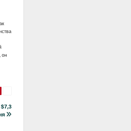
ак
нства
й
, он
$7,3
дня