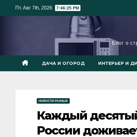
Skip
Пт. Авг 7th, 2026
7:46:26 PM
to
content
Блог о с
ДАЧА И ОГОРОД
ИНТЕРЬЕР И Д
НОВОСТИ РАЗНЫЕ
Каждый десятый
России доживае