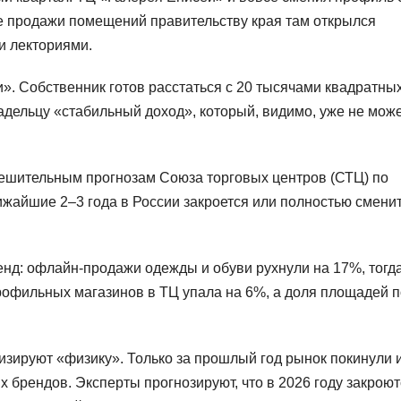
ле продажи помещений правительству края там открылся
и лекториями.
». Собственник готов расстаться с 20 тысячами квадратны
адельцу «стабильный доход», который, видимо, уже не мож
тешительным прогнозам Союза торговых центров (СТЦ) по
лижайшие 2–3 года в России закроется или полностью смени
нд: офлайн-продажи одежды и обуви рухнули на 17%, тогда
офильных магазинов в ТЦ упала на 6%, а доля площадей 
изируют «физику». Только за прошлый год рынок покинули 
 брендов. Эксперты прогнозируют, что в 2026 году закроют