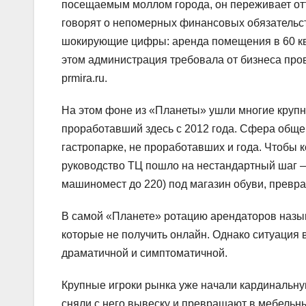
посещаемым моллом города, он переживает от
говорят о непомерных финансовых обязательст
шокирующие цифры: аренда помещения в 60 ква
этом администрация требовала от бизнеса пров
prmira.ru.
На этом фоне из «Планеты» ушли многие круп
проработавший здесь с 2012 года. Сфера обще
гастропарке, не проработавших и года. Чтобы 
руководство ТЦ пошло на нестандартный шаг —
машиномест до 220) под магазин обуви, превра
В самой «Планете» ротацию арендаторов назыв
которые не получить онлайн. Однако ситуация 
драматичной и симптоматичной.
Крупные игроки рынка уже начали кардинальну
сняли с него вывеску и превращают в мебельн