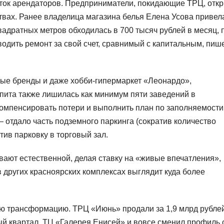
ток арендаторов. Предприниматели, покидающие ТРЦ, отк
вах. Ранее владелица магазина белья Елена Усова привел
дратных метров обходилась в 700 тысяч рублей в месяц, 
одить ремонт за свой счет, сравнимый с капитальным, пиш
ные бренды и даже хобби-гипермаркет «Леонардо»,
пита также лишилась как минимум пяти заведений в
компенсировать потери и выполнить план по заполняемости
 отдало часть подземного паркинга (сократив количество
тив парковку в торговый зал.
ают естественной, делая ставку на «живые впечатления»,
в других красноярских комплексах выглядит куда более
ю трансформацию. ТРЦ «Июнь» продали за 1,9 млрд рублей
ый квартал. ТЦ «Галерея Енисей» и вовсе сменил профиль 