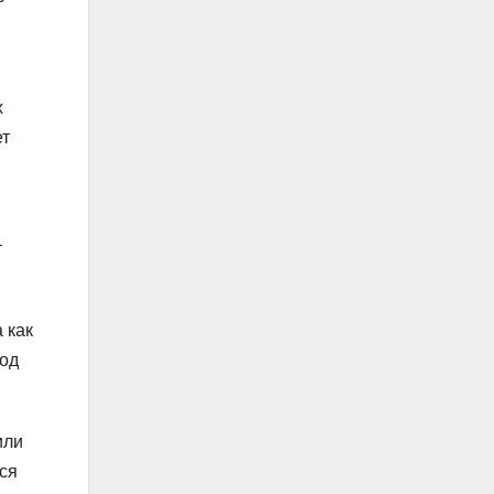
х
ет
т
 как
под
или
ся