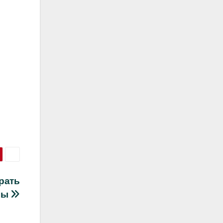
рать
ры