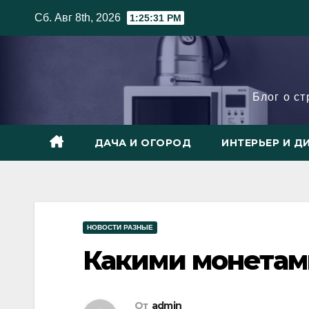
Skip
Сб. Авг 8th, 2026
1:25:32 PM
to
content
Блог о с
ДАЧА И ОГОРОД
ИНТЕРЬЕР И Д
НОВОСТИ РАЗНЫЕ
Какими монетам
От
admin