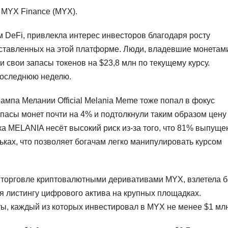
; MYX Finance (MYX).
DeFi, привлекла интерес инвесторов благодаря росту
дставленных на этой платформе. Люди, владевшие монетам
 свои запасы токенов на $23,8 млн по текущему курсу.
последнюю неделю.
мпа Мелании Official Melania Meme тоже попал в фокус
пасы монет почти на 4% и подтолкнули таким образом цену
пка MELANIA несёт высокий риск из-за того, что 81% выпущ
ках, что позволяет богачам легко манипулировать курсом
о торговле криптовалютными деривативами MYX, взлетела 
я листингу цифрового актива на крупных площадках.
ы, каждый из которых инвестировал в MYX не менее $1 млн