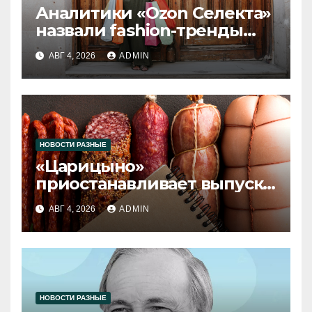
Аналитики «Ozon Селекта»
назвали fashion-тренды
2026 года
АВГ 4, 2026
ADMIN
НОВОСТИ РАЗНЫЕ
«Царицыно»
приостанавливает выпуск
продукции
АВГ 4, 2026
ADMIN
НОВОСТИ РАЗНЫЕ