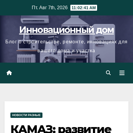
Skip
Пт. Авг 7th, 2026
11:02:42 AM
to
content
Инновационный дом
Блог о строительстве, ремонте, инновациях для
вашего дома и участка
НОВОСТИ РАЗНЫЕ
КАМАЗ: развитие