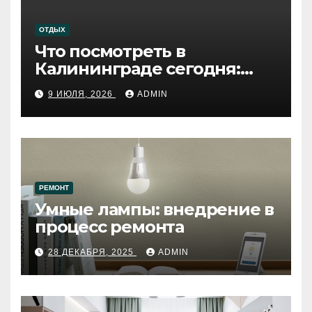
ОТДЫХ
Что посмотреть в
Калининграде сегодня:
путеводитель по самому
9 ИЮЛЯ, 2026
ADMIN
западному городу России
РЕМОНТ
Умные лампы: внедрение в
процесс ремонта
28 ДЕКАБРЯ, 2025
ADMIN