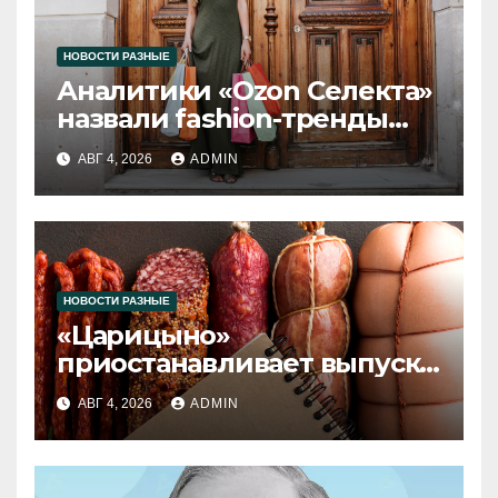
НОВОСТИ РАЗНЫЕ
Аналитики «Ozon Селекта»
назвали fashion-тренды
2026 года
АВГ 4, 2026
ADMIN
НОВОСТИ РАЗНЫЕ
«Царицыно»
приостанавливает выпуск
продукции
АВГ 4, 2026
ADMIN