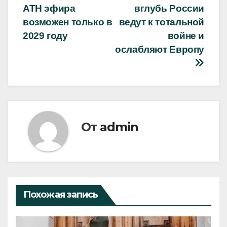
ATH эфира
вглубь России
по
возможен только в
ведут к тотальной
записям
2029 году
войне и
ослабляют Европу
От
admin
Похожая запись