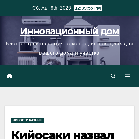
Skip
Сб. Авг 8th, 2026
12:39:56 PM
to
content
Инновационный дом
Блог о строительстве, ремонте, инновациях для
вашего дома и участка
НОВОСТИ РАЗНЫЕ
Кийосаки назвал