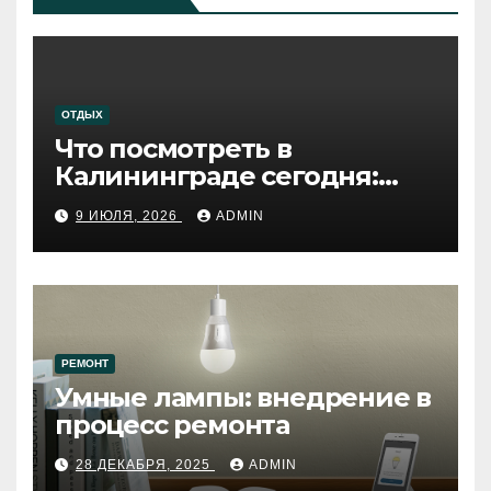
ОТДЫХ
Что посмотреть в
Калининграде сегодня:
путеводитель по самому
9 ИЮЛЯ, 2026
ADMIN
западному городу России
РЕМОНТ
Умные лампы: внедрение в
процесс ремонта
28 ДЕКАБРЯ, 2025
ADMIN