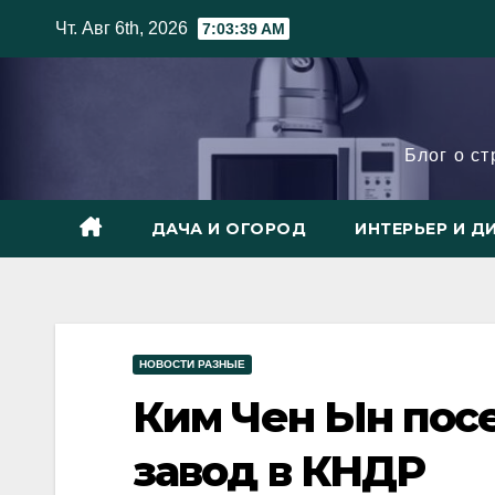
Skip
Чт. Авг 6th, 2026
7:03:40 AM
to
content
Блог о с
ДАЧА И ОГОРОД
ИНТЕРЬЕР И Д
НОВОСТИ РАЗНЫЕ
Ким Чен Ын пос
завод в КНДР