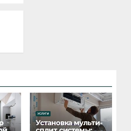
УСЛУГИ
р
Установка мульти-
ой
сплит системы: