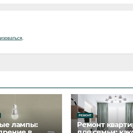
изоваться
.
РЕМОНТ
ые лампы:
Ремонт кварти
дрение в
для семьи: как