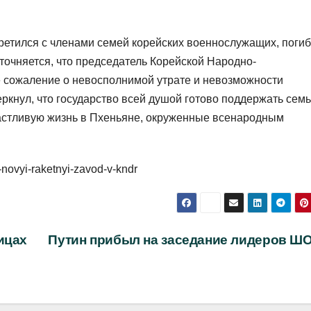
третился с членами семей корейских военнослужащих, поги
точняется, что председатель Корейской Народно-
е сожаление о невосполнимой утрате и невозможности
ркнул, что государство всей душой готово поддержать сем
частливую жизнь в Пхеньяне, окруженные всенародным
-novyi-raketnyi-zavod-v-kndr
ицах
Путин прибыл на заседание лидеров Ш