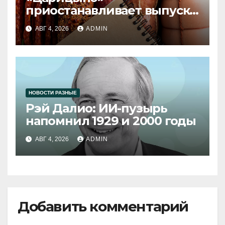
приостанавливает выпуск
продукции
АВГ 4, 2026
ADMIN
НОВОСТИ РАЗНЫЕ
Рэй Далио: ИИ-пузырь
напомнил 1929 и 2000 годы
АВГ 4, 2026
ADMIN
Добавить комментарий