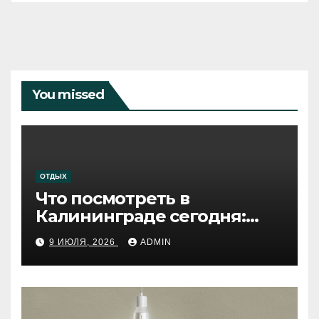
You missed
ОТДЫХ
Что посмотреть в
Калининграде сегодня:
путеводитель по самому
9 ИЮЛЯ, 2026
ADMIN
западному городу России