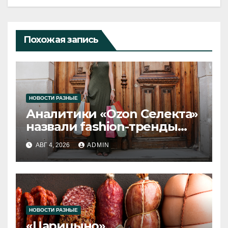
Похожая запись
НОВОСТИ РАЗНЫЕ
Аналитики «Ozon Селекта»
назвали fashion-тренды
2026 года
АВГ 4, 2026
ADMIN
НОВОСТИ РАЗНЫЕ
«Царицыно»