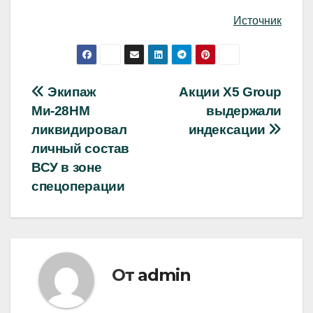
Источник
Навигация
Экипаж
Акции Х5 Group
Ми-28НМ
выдержали
по
ликвидировал
индексации
записям
личный состав
ВСУ в зоне
спецоперации
От
admin